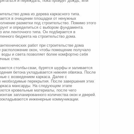
прятаться и переждать, пока пройдет дождь, или
ительство дома из дерева каркасного типа.
ается в очищении площадки от ненужных
полнение разметки под строительство. Помимо этого
грунт и определиться с выбором фундамента.
 или ленточного типа. Он подбирается в
еленного бюджета на строительство дома.
антехнических работ при строительстве дома
 расположение окон, чтобы помещение получало
 воды и света позволяет более комфортно себя
ичных стен.
ваются столбы-сваи, бурятся шурфы и заливается
рдения бетона укладывается нижняя обвязка. После
ные с возведением каркаса. Далее с
 необходимые перекрытия. После завершения этих
каркаса мансарды. На следующем этапе
уются кровельные материалы, после чего
онтаж запланированного количества окон и дверей.
прокладываются инженерные коммуникации.