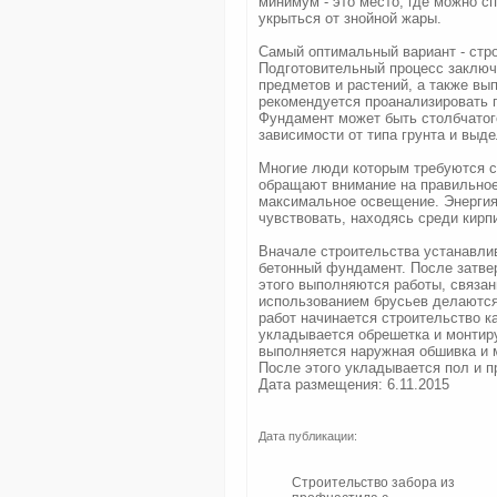
минимум - это место, где можно с
укрыться от знойной жары.
Самый оптимальный вариант - стро
Подготовительный процесс заключ
предметов и растений, а также вы
рекомендуется проанализировать 
Фундамент может быть столбчатого
зависимости от типа грунта и выд
Многие люди которым требуются с
обращают внимание на правильное
максимальное освещение. Энергия
чувствовать, находясь среди кирп
Вначале строительства устанавли
бетонный фундамент. После затве
этого выполняются работы, связан
использованием брусьев делаются
работ начинается строительство 
укладывается обрешетка и монтир
выполняется наружная обшивка и м
После этого укладывается пол и 
Дата размещения: 6.11.2015
Дата публикации:
Строительство забора из