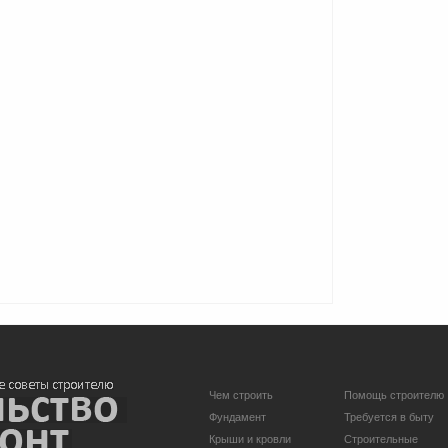
Чем строить
Помощь строителю
Фундамент
Требуется в быту
Крыши и кровли
Строительные