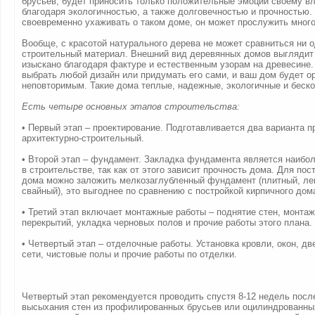
брусьев, будет приносить только положительные эмоции своему в
благодаря экологичностью, а также долговечностью и прочностью.
своевременно ухаживать о таком доме, он может прослужить много
Вообще, с красотой натурального дерева не может сравниться ни о
строительный материал. Внешний вид деревянных домов выглядит 
изыскано благодаря фактуре и естественным узорам на древесине
выбрать любой дизайн или придумать его сами, и ваш дом будет о
неповторимым. Такие дома теплые, надежные, экологичные и беско
Есть четыре основных этапов строительства:
• Первый этап – проектирование. Подготавливается два варианта п
архитектурно-строительный.
• Второй этап – фундамент. Закладка фундамента является наибо
в строительстве, так как от этого зависит прочность дома. Для пос
дома можно заложить мелкозаглубленный фундамент (плитный, лен
свайный), это выгоднее по сравнению с постройкой кирпичного дом
• Третий этап включает монтажные работы – поднятие стен, монтаж
перекрытий, укладка черновых полов и прочие работы этого плана.
• Четвертый этап – отделочные работы. Установка кровли, окон, д
сети, чистовые полы и прочие работы по отделки.
Четвертый этап рекомендуется проводить спустя 8-12 недель посл
высыхания стен из профилированных брусьев или оцилиндрованны