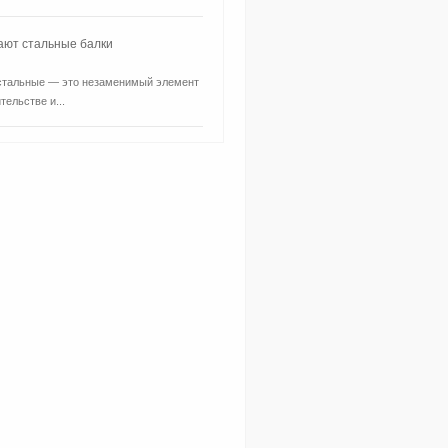
ают стальные балки
стальные — это незаменимый элемент
тельстве и...