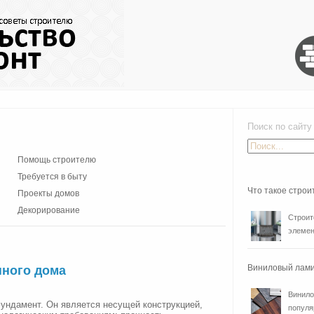
Поиск по сайту
Помощь строителю
Требуется в быту
Что такое стро
Проекты домов
Декорирование
Строит
элемен
Виниловый лами
нного дома
Винило
ундамент. Он является несущей конструкцией,
популя