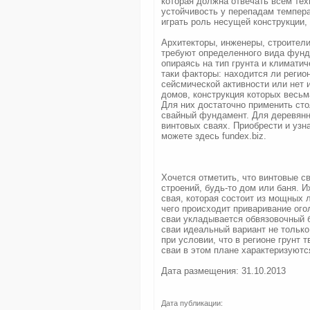
которая должна отвечать всем тех
устойчивость у перепадам темпера
играть роль несущей конструкции,
Архитекторы, инженеры, строители
требуют определенного вида фунд
опираясь на тип грунта и климати
таки факторы: находится ли регио
сейсмической активности или нет 
домов, конструкция которых весьм
Для них достаточно применить сто
свайный фундамент. Для деревянн
винтовых сваях. Приобрести и узн
можете здесь fundex.biz.
Хочется отметить, что винтовые 
строений, будь-то дом или баня. И
свая, которая состоит из мощных л
чего происходит приваривание огол
сваи укладывается обвязовочный 
сваи идеальный вариант не только
при условии, что в регионе грунт
сваи в этом плане характеризуютс
Дата размещения: 31.10.2013
Дата публикации: