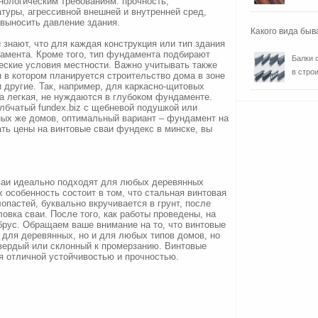
нологическим требованиям: прочность,
туры, агрессивной внешней и внутренней сред,
 выносить давление здания.
Какого вида быв
 знают, что для каждая конструкция или тип здания
амента. Кроме того, тип фундамента подбирают
Балки 
ческие условия местности. Важно учитывать также
в строи
н в котором планируется строительство дома в зоне
и другие. Так, например, для каркасно-щитовых
а легкая, не нуждаются в глубоком фундаменте.
лбчатый fundex.biz с щебневой подушкой или
ых же домов, оптимальный вариант – фундамент на
ать цены на винтовые сваи фундекс в минске, вы
сваи идеально подходят для любых деревянных
х особенность состоит в том, что стальная винтовая
опастей, буквально вкручивается в грунт, после
овка сваи. После того, как работы проведены, на
брус. Обращаем ваше внимание на то, что винтовые
 для деревянных, но и для любых типов домов, но
 твердый или склонный к промерзанию. Винтовые
я отличной устойчивостью и прочностью.