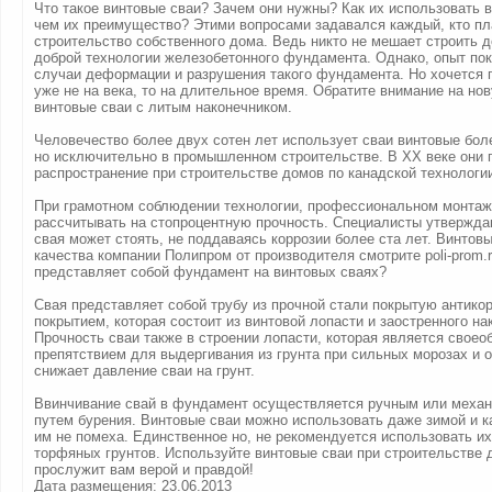
Что такое винтовые сваи? Зачем они нужны? Как их использовать 
чем их преимущество? Этими вопросами задавался каждый, кто пл
строительство собственного дома. Ведь никто не мешает строить д
доброй технологии железобетонного фундамента. Однако, опыт пок
случаи деформации и разрушения такого фундамента. Но хочется 
уже не на века, то на длительное время. Обратите внимание на но
винтовые сваи с литым наконечником.
Человечество более двух сотен лет использует сваи винтовые боле
но исключительно в промышленном строительстве. В ХХ веке они 
распространение при строительстве домов по канадской технологи
При грамотном соблюдении технологии, профессиональном монтаж
рассчитывать на стопроцентную прочность. Специалисты утверждаю
свая может стоять, не поддаваясь коррозии более ста лет. Винтов
качества компании Полипром от производителя смотрите poli-prom.r
представляет собой фундамент на винтовых сваях?
Свая представляет собой трубу из прочной стали покрытую антико
покрытием, которая состоит из винтовой лопасти и заостренного на
Прочность сваи также в строении лопасти, которая является свое
препятствием для выдергивания из грунта при сильных морозах и 
снижает давление сваи на грунт.
Ввинчивание свай в фундамент осуществляется ручным или механ
путем бурения. Винтовые сваи можно использовать даже зимой и 
им не помеха. Единственное но, не рекомендуется использовать и
торфяных грунтов. Используйте винтовые сваи при строительстве 
прослужит вам верой и правдой!
Дата размещения: 23.06.2013