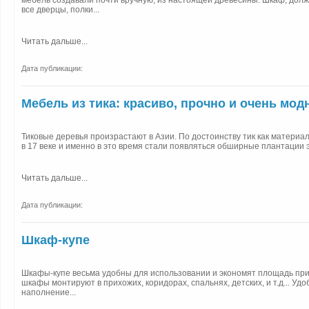
мебель создавали почти вручную, из настоящей древесины. Шкаф, долж
все дверцы, полки...
Читать дальше...
Дата публикации:
Мебель из тика: красиво, прочно и очень мод
Тиковые деревья произрастают в Азии. По достоинству тик как материа
в 17 веке и именно в это время стали появляться обширные плантации эт
Читать дальше...
Дата публикации:
Шкаф-купе
Шкафы-купе весьма удобны для использовании и экономят площадь при
шкафы монтируют в прихожих, коридорах, спальнях, детских, и т.д... Уд
наполнение...