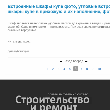
Встроенные шкафы купе фото, угловые встр
шкафы купе в прихожую и их наполнение, ф
Шкаф является невероятно удобным местом для хранения вещей и раз
мелочей. Одно в нем плохо — громоздкость. При всех своих положитель
обычные корпусные...
Читать дальше...
Дата публикации:
←
→
назад
вперед
6
1
2
3
4
5
7
8
9
10