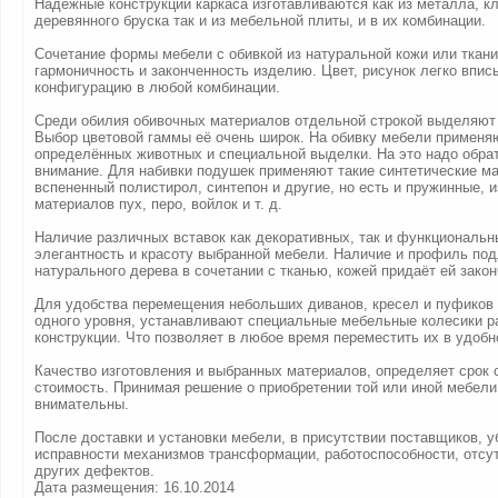
Надёжные конструкции каркаса изготавливаются как из металла, к
деревянного бруска так и из мебельной плиты, и в их комбинации.
Сочетание формы мебели с обивкой из натуральной кожи или ткани
гармоничность и законченность изделию. Цвет, рисунок легко впис
конфигурацию в любой комбинации.
Среди обилия обивочных материалов отдельной строкой выделяют
Выбор цветовой гаммы её очень широк. На обивку мебели применя
определённых животных и специальной выделки. На это надо обра
внимание. Для набивки подушек применяют такие синтетические м
вспененный полистирол, синтепон и другие, но есть и пружинные, 
материалов пух, перо, войлок и т. д.
Наличие различных вставок как декоративных, так и функциональн
элегантность и красоту выбранной мебели. Наличие и профиль под
натурального дерева в сочетании с тканью, кожей придаёт ей зако
Для удобства перемещения небольших диванов, кресел и пуфиков
одного уровня, устанавливают специальные мебельные колесики р
конструкции. Что позволяет в любое время переместить их в удобн
Качество изготовления и выбранных материалов, определяет срок 
стоимость. Принимая решение о приобретении той или иной мебели
внимательны.
После доставки и установки мебели, в присутствии поставщиков, у
исправности механизмов трансформации, работоспособности, отсут
других дефектов.
Дата размещения: 16.10.2014