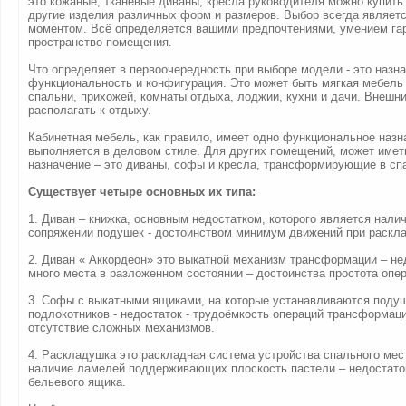
это кожаные, тканевые диваны, кресла руководителя можно купить
другие изделия различных форм и размеров. Выбор всегда являет
моментом. Всё определяется вашими предпочтениями, умением га
пространство помещения.
Что определяет в первоочередность при выборе модели - это назна
функциональность и конфигурация. Это может быть мягкая мебель 
спальни, прихожей, комнаты отдыха, лоджии, кухни и дачи. Внешн
располагать к отдыху.
Кабинетная мебель, как правило, имеет одно функциональное назн
выполняется в деловом стиле. Для других помещений, может имет
назначение – это диваны, софы и кресла, трансформирующие в сп
Существует четыре основных их типа:
1. Диван – книжка, основным недостатком, которого является нали
сопряжении подушек - достоинством минимум движений при раскл
2. Диван « Аккордеон» это выкатной механизм трансформации – не
много места в разложенном состоянии – достоинства простота опер
3. Софы с выкатными ящиками, на которые устанавливаются подуш
подлокотников - недостаток - трудоёмкость операций трансформаци
отсутствие сложных механизмов.
4. Раскладушка это раскладная система устройства спального мес
наличие ламелей поддерживающих плоскость пастели – недостаток
бельевого ящика.