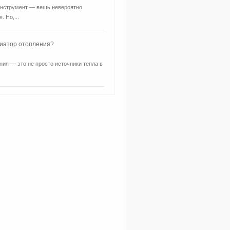
нструмент — вещь невероятно
. Но,...
диатор отопления?
ия — это не просто источники тепла в