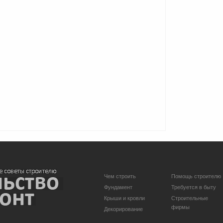
Чем строить
Помощь строителю
Фундамент
Требуется в быту
Крыши и кровли
Строительные
фирмы
Декорирование