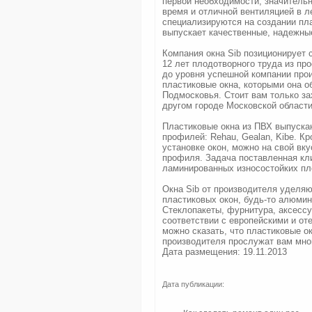
первой необходимости, значительн
время и отличной вентиляцией в ле
специализируются на создании пла
выпускает качественные, надежные
Компания окна Sib позиционирует с
12 лет плодотворного труда из про
до уровня успешной компании про
пластиковые окна, которыми она 
Подмосковья. Стоит вам только за
другом городе Московской области
Пластиковые окна из ПВХ выпуска
профилей: Rehau, Gealan, Kibe. Кр
установке окон, можно на свой вк
профиля. Задача поставленная к
ламинированных износостойких пл
Окна Sib от производителя уделя
пластиковых окон, будь-то алюмин
Стеклопакеты, фурнитура, аксесс
соответствии с европейскими и от
можно сказать, что пластиковые о
производителя прослужат вам мног
Дата размещения: 19.11.2013
Дата публикации: