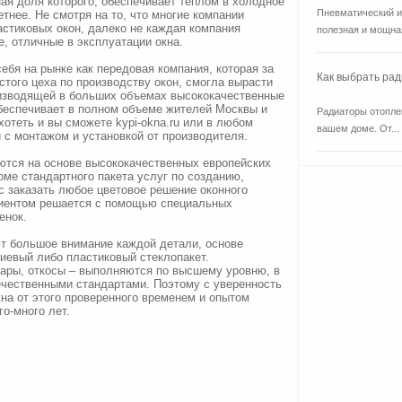
ая доля которого, обеспечивает теплом в холодное
Пневматический и
тнее. Не смотря на то, что многие компании
стиковых окон, далеко не каждая компания
полезная и мощная
, отличные в эксплуатации окна.
ебя на рынке как передовая компания, которая за
Как выбрать ра
стого цеха по производству окон, смогла вырасти
изводящей в больших объемах высококачественные
обеспечивает в полном объеме жителей Москвы и
Радиаторы отоплен
хотеть и вы сможете kypi-okna.ru или в любом
вашем доме. От...
 с монтажом и установкой от производителя.
ются на основе высококачественных европейских
оме стандартного пакета услуг по созданию,
ус заказать любое цветовое решение оконного
лиентом решается с помощью специальных
енок.
ют большое внимание каждой детали, основе
иевый либо пластиковый стеклопакет.
уары, откосы – выполняются по высшему уровню, в
ечественными стандартами. Поэтому с уверенность
кна от этого проверенного временем и опытом
о-много лет.