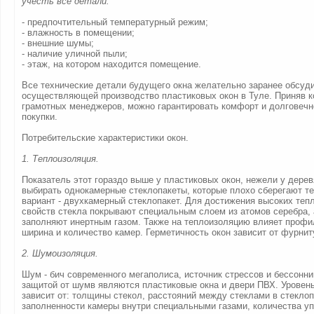
учесть все детали:
- предпочтительный температурный режим;
- влажность в помещении;
- внешние шумы;
- наличие уличной пыли;
- этаж, на котором находится помещение.
Все технические детали будущего окна желательно заранее обсуд
осуществляющей производство пластиковых окон в Туле. Приняв 
грамотных менеджеров, можно гарантировать комфорт и долговеч
покупки.
Потребительские характеристики окон.
1. Теплоизоляция.
Показатель этот гораздо выше у пластиковых окон, нежели у дере
выбирать однокамерные стеклопакеты, которые плохо сберегают т
вариант - двухкамерный стеклопакет. Для достижения высоких те
свойств стекла покрывают специальным слоем из атомов серебра, 
заполняют инертным газом. Также на теплоизоляцию влияет профил
ширина и количество камер. Герметичность окон зависит от фурнит
2. Шумоизоляция.
Шум - бич современного мегаполиса, источник стрессов и бессонн
защитой от шумв являются пластиковые окна и двери ПВХ. Уровен
зависит от: толщины стекол, расстояний между стеклами в стеклоп
заполненности камеры внутри специальными газами, количества 