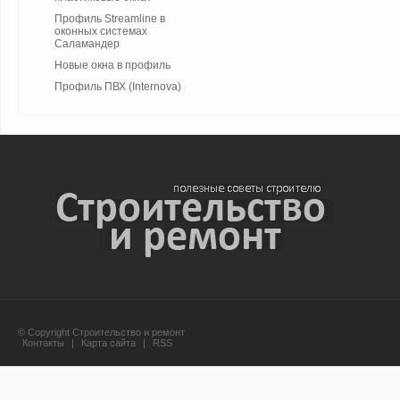
Профиль Streamline в
оконных системах
Cаламандер
Новые окна в профиль
Профиль ПВХ (Internova)
© Copyright Строительство и ремонт
Контакты
|
Карта сайта
|
RSS