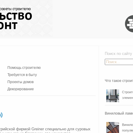
Поиск по сайту
Помощь строителю
Требуется в быту
Что такое стро
Проекты домов
Декорирование
Строит
элемен
Виниловый лами
)
Винило
трийской фирмой Greiner специально для суровых
популя