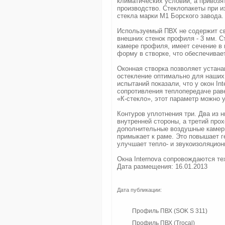
климатических условий, а привозят
производство. Стеклопакеты при и
стекла марки М1 Борского завода.
Используемый ПВХ не содержит св
внешних стенок профиля - 3 мм. 
камере профиля, имеет сечение в 
форму в створке, что обеспечивае
Оконная створка позволяет устана
остекление оптимально для наших
испытаний показали, что у окон I
сопротивления теплопередаче рав
«К-стекло», этот параметр можно у
Контуров уплотнения три. Два из 
внутренней стороны, а третий про
дополнительные воздушные камеры
примыкает к раме. Это повышает г
улучшает тепло- и звукоизоляцион
Окна Internova сопровождаются те
Дата размещения: 16.01.2013
Дата публикации:
Профиль ПВХ (SOK S 311)
Профиль ПВХ (Trocal)