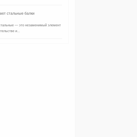
ают стальные балки
стальные — это незаменимый элемент
тельстве и...