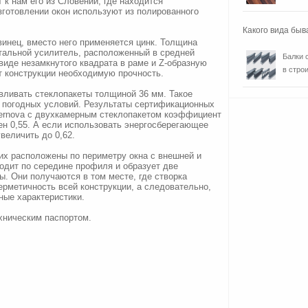
 к нам его из Словении, где находится
зготовлении окон используют из полированного
Какого вида быв
инец, вместо него применяется цинк. Толщина
Стальной усилитель, расположенный в средней
Балки 
виде незамкнутого квадрата в раме и Z-образную
в строи
т конструкции необходимую прочность.
вливать стеклопакеты толщиной 36 мм. Такое
 погодных условий. Результаты сертификационных
nternova c двухкамерным стеклопакетом коэффициент
ен 0,55. А если использовать энергосберегающее
величить до 0,62.
них расположены по периметру окна с внешней и
ходит по середине профиля и образует две
. Они получаются в том месте, где створка
ерметичность всей конструкции, а следовательно,
ные характеристики.
хническим паспортом.