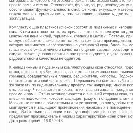
материала из которого изготовлена рама. Пластиковое окно это не
просто рама и стекла. Стеклопакет, фурнитура, ряд необходимых 
обеспечивают функциональность окна. От комплектующих материал
показатели как герметичность, теплоизоляция, прочность, длитель
эксплуатации.
Комплектующие пластиковых окон состоят из подвижных и неподв
окна. К ним же относятся те материалы, которые используются дл
монтажная пена и клей, герметики, крепежи и метизы. Поэтому, при
следует обратить внимание не только на компанию производителя, 
которая занимается непосредственно установкой окон. Здесь вы м
пластиковые окна отличного качества по ценам завода-производит
скидки, гибкая ценовая политика вас приятно удивят, а установлен
радовать своим качеством не один год.
К неподвижным и подвижным комплектующим окон относятся: подо
сетка, эркерные трубки, откосы, а также всевозможные нащельники
гребенки, соединительные планки, расширители, импосты,. Подокон
являются эстетичной частью окна. Подоконник вы можете выбрать
же заказать по индивидуальному проекту, так например, многие ис
столешницу. Что касается откосов, то их главная задача – соедини
проема и рамы. Отлив устанавливается с внешней стороны окна, эт
внешний подоконник, который защищает раму от попадания влаги и
Москитные сетки не обязательны для установки, но они удобны тем
монтируются и защищают проникновения насекомых в помещение. 
окна, обязательно расспросите полную информацию о том, какие 
предлагает производитель и какими характеристиками они отвечаю
Дата размещения: 16.07.2013