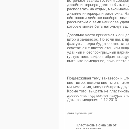
встречают званых гостей и собир
дизайн интерьера должен быть с о
располагать на отдых, максималь
дизайне интерьера играют окна. Ч
обстановки либо же наоборот явля
рассмотрим с вами наиболее удачн
которые может быть натолкнут вас
Довольно часто прибегают к обще
штор и занавесок. Но если вы, к 
фактуры – одна будет соответство
сочетаться с цветом стен или обще
удачный и беспроигрышный вариан
густую тюль-шифон, обрамляющую 
вытяните помещение, привнесете в
Поддерживая тему занавесок и што
цвет штор, нежели цвет стен, такж
минимализма, могут обыграть друг
Кроме того, выбрать не пластиков
древесины, подчеркнет натурально
Дата размещения: 2.12.2013
Дата публикации:
Пластиковые окна Sib от