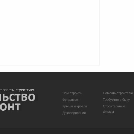
Чем строить
Помощь строителю
Фундамент
Требуется в быту
Крыши и кровли
Строительные
фирмы
Декорирование