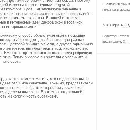
аются долгими вечерами с членами семьи. Поэтому
Пневматический и
дной стороны торжественным, с другой –
ный комфорт и уют. Немаловажное значение в
полезная и мощная
асто они лаконично завершают внутренний ансамбль
ются ярким его акцентом. В нашей статье мы
ые и интересные идеи декора окон в гостиной,
Как выбрать ра
 на интересные идеи.
принятому способу обрамления окон с помощью
Радиаторы отоплен
примеру, выбирете для дизайна штор две разные
вашем доме. От...
вать цветовой оббивке мебели, а другая гармонично
го интерьера, вы убедитесь в том, насколько это
т. Вместо штор также можно взять полупрозрачную
окна. Таким образом вы зрительно увеличите и
 него света.
р, хочется также отметить, что на два тона выше
е дает отличное сочетание. Конечно, представители
ое решение – выбрать интересный дизайн окон.
ые, а деревянные окна. Богатство натуральной
сть и экологичность обстановки.