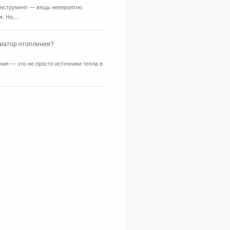
нструмент — вещь невероятно
. Но,...
диатор отопления?
ия — это не просто источники тепла в