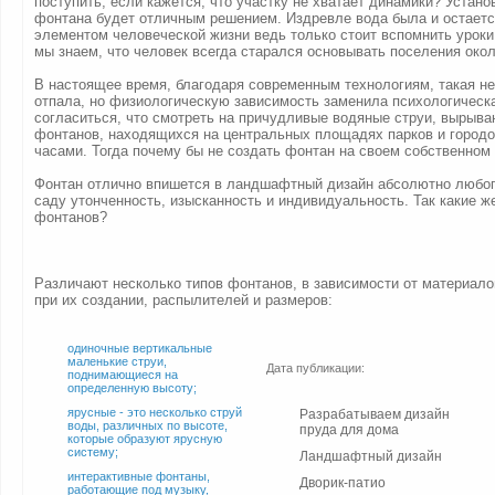
поступить, если кажется, что участку не хватает динамики? Устано
фонтана будет отличным решением. Издревле вода была и остает
элементом человеческой жизни ведь только стоит вспомнить уроки
мы знаем, что человек всегда старался основывать поселения окол
В настоящее время, благодаря современным технологиям, такая н
отпала, но физиологическую зависимость заменила психологическа
согласиться, что смотреть на причудливые водяные струи, вырыв
фонтанов, находящихся на центральных площадях парков и городо
часами. Тогда почему бы не создать фонтан на своем собственном 
Фонтан отлично впишется в ландшафтный дизайн абсолютно любог
саду утонченность, изысканность и индивидуальность. Так какие 
фонтанов?
Различают несколько типов фонтанов, в зависимости от материало
при их создании, распылителей и размеров:
одиночные вертикальные
маленькие струи,
Дата публикации:
поднимающиеся на
определенную высоту;
ярусные - это несколько струй
Разрабатываем дизайн
воды, различных по высоте,
пруда для дома
которые образуют ярусную
систему;
Ландшафтный дизайн
интерактивные фонтаны,
Дворик-патио
работающие под музыку,