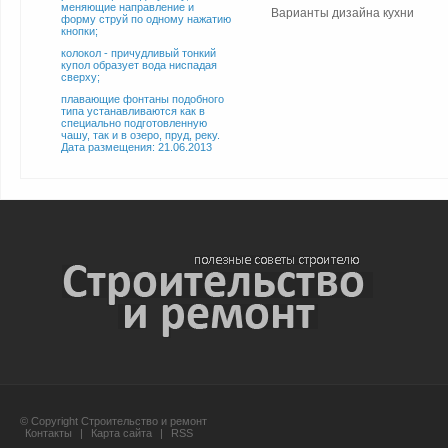
меняющие направление и
Варианты дизайна кухни
форму струй по одному нажатию
кнопки;
колокол - причудливый тонкий
купол образует вода ниспадая
сверху;
плавающие фонтаны подобного
типа устанавливаются как в
специально подготовленную
чашу, так и в озеро, пруд, реку.
Дата размещения: 21.06.2013
© Copyright Строительство и ремонт
Контакты
|
Карта сайта
|
RSS