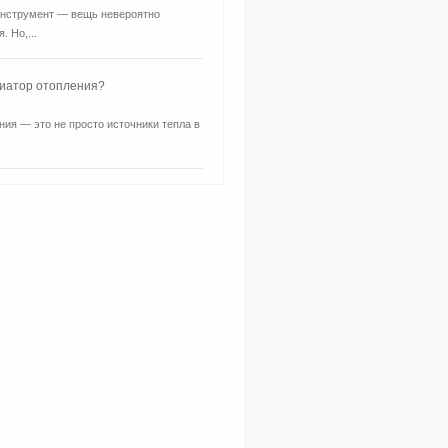
нструмент — вещь невероятно
. Но,...
диатор отопления?
ия — это не просто источники тепла в