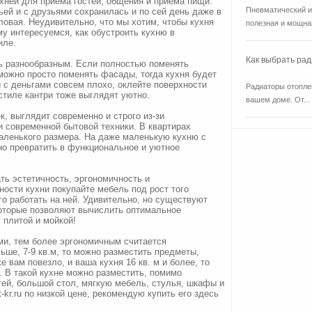
хней для приема гостей, общения и приема пищи.
Пневматический и
ьей и с друзьями сохранилась и по сей день даже в
оловая. Неудивительно, что мы хотим, чтобы кухня
полезная и мощная
у интересуемся, как обустроить кухню в
иле.
Как выбрать ра
ь разнообразным. Если полностью поменять
 можно просто поменять фасады, тогда кухня будет
 с деньгами совсем плохо, оклейте поверхности
Радиаторы отоплен
тиле кантри тоже выглядят уютно.
вашем доме. От...
к, выглядит современно и строго из-зи
 современной бытовой техники. В квартирах
 маленького размера. На даже маленькую кухню с
о превратить в функциональное и уютное
ь эстетичность, эргономичность и
ости кухни покупайте мебель под рост того
го работать на ней. Удивительно, но существуют
оторые позволяют вычислить оптимальное
 плитой и мойкой!
и, тем более эргономичным считается
ьше, 7-9 кв.м, то можно разместить предметы,
 вам повезло, и ваша кухня 16 кв. м и более, то
 В такой кухне можно разместить, помимо
ей, большой стол, мягкую мебель, стулья, шкафы и
-kr.ru по низкой цене, рекомендую купить его здесь