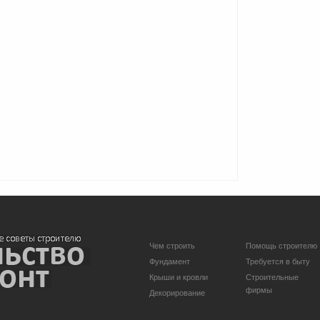
Чем строить
Помощь строителю
Фундамент
Требуется в быту
Крыши и кровли
Строительные
фирмы
Декорирование