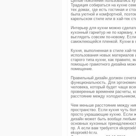
Целые поколения пользовались ку
Традиция собираться на кухне сем
тех домах, где есть гостиная и ст
была уютной и комфортной, поэтом
карельском стиле или в хай-тек ст
Интерьер для кухни можно сделат
кухонный гарнитур не по карману,
выглядеть совсем по-новому. Если
самоклеющейся пленкой. Кухни в с
Кухня, выполненная в стиле хай-те
использования новых материалов и
старого типа кухни, как правило,
помощью грамотного дизайна можн
помещение.
Правильный дизайн должен сочетат
функциональность. Для эргономичн
человека, который будет чаще все
проверенные временем расчеты, к
расстояние между холодильником,
Чем меньше расстояние между ним
пространство. Если кухня чуть бол
просто украшающие кухню. Если же
дизайн может быть вообще любым.
основных кухонных принадлежност
пр. А если вам требуется ekoproekt
ekoproekt-kr.ru.