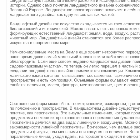
свидетельствуют археологические раскопки и исследования специа
истории. Однако само понятие ландшафтного дизайна обозначилось
Западной Европе. Ландшафтное проектирование включает в себя п
ландшафтного дизайна, как одну из составных частей.
Ландшафтный дизайн как искусство складывается из трех аспектов
биологический и исторический. Можно назвать пять основных компо
формирующих естественный ландшафт: земля, вода, воздух, раст
животный мир. Ландшафтный дизайн становится все более распро
искусства в современном мире.
Немногочисленные места на Земле еще хранят нетронутую первозд
наше время даже самый маленький клочок земли заботливые хозя
облагородить. Если еще совсем недавно ландшафтный дизайн при
садово-парковым участкам, то теперь он легко перешел в частный 
создании ландшафтного дизайна применяются композиции. Компози
латинского языка означает связывание, составление. Гармоничное
пространстве и есть композиция. Объемные формы обладают неко
свойств: величина, масса, фактура, местоположение, цвет и освещ
Соотношение форм может быть геометрическим, размерным, цвето
по положению в пространстве. В ландшафтном дизайне существует
понятие, как перспектива. Это визуальные изменения, которые про
предметами по мере их пространственного перемещения (удаления
Перспектива делится на два вида: линейную и воздушную. Можно
закономерности линейной перспективы. Во-первых, чем дальше р
предметы и фигуры, тем меньшими они кажутся по величине. Во-вт
параллельные линии, уходя вдаль, на горизонте сходятся в одной т