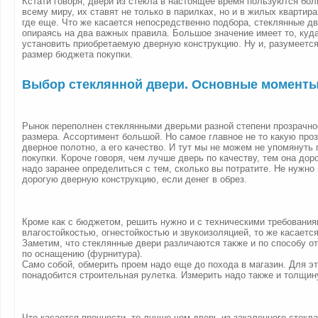
Кстати говоря, двери из стекла в настоящее время пользуются бо
всему миру, их ставят не только в парилках, но и в жилых квартир
где еще. Что же касается непосредственно подбора, стеклянные дв
опираясь на два важных правила. Большое значение имеет то, куд
установить приобретаемую дверную конструкцию. Ну и, разумеется
размер бюджета покупки.
Выбор стеклянной двери. Основные момент
Рынок переполнен стеклянными дверьми разной степени прозрачнос
размера. Ассортимент большой. Но самое главное не то какую про
дверное полотно, а его качество. И тут мы не можем не упомянуть
покупки. Короче говоря, чем лучше дверь по качеству, тем она до
надо заранее определиться с тем, сколько вы потратите. Не нужно
дорогую дверную конструкцию, если денег в обрез.
Кроме как с бюджетом, решить нужно и с техническими требования
влагостойкостью, огнестойкостью и звукоизоляцией, то же касается
Заметим, что стеклянные двери различаются также и по способу от
по оснащению (фурнитура).
Само собой, обмерить проем надо еще до похода в магазин. Для эт
понадобится строительная рулетка. Измерить надо также и толщин
Что касается прочности, то лучше чем дверь из закаленного стекла