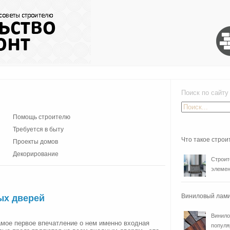
Поиск по сайту
Помощь строителю
Требуется в быту
Что такое стро
Проекты домов
Декорирование
Строит
элемен
Виниловый лами
ых дверей
Винило
амое первое впечатление о нем именно входная
популя