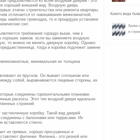
орые предъявляются ко всем входным дверям - это
кже хороший внешний вид. Входную дверь
ервых этапах строительства или ремонта квартиры.
Какого вида быв
чем отличается от навешивания межкомнатной,
верь наиболее громоздка, то и процедура установки
изических сил.
Балки 
в строи
ъявляются требования гораздо выше, чем к
а хороших замков. если вы заменяете входную
ую, то можно не менять дверную коробку. Однако
 предшественница, тогда и коробка подлежит замене
 межкомнатные, минимальная их толщина
авливают из брусков. Он бывает сплошном или
между собой, выравниваются лицевые стороны, их
 которые соединены горизонтальными планками.
нные раскосы. Этот тип входной двери идеально
твенных строений.
 застекленную коробку. Такой вид дверей
 соединены с балконами или террасами. Их
ое вставляется стекло.
ют из прямых, хорошо просушенных и
вставляют филенки. Филенка - это резной или