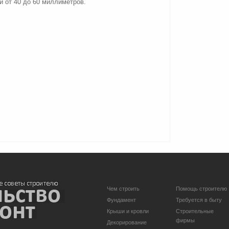
й от 40 до 60 миллиметров.
Чем строить
Помощь строителю
Фундамент
Требуется в быту
Крыши и кровли
Строительные
фирмы
Декорирование