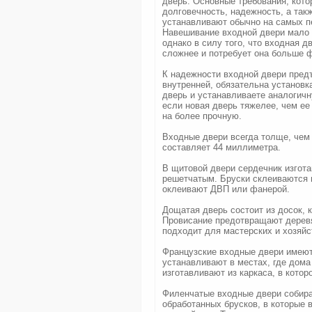
дверь. Основные требования, кот
долговечность, надежность, а та
устанавливают обычно на самых п
Навешивание входной двери мало 
однако в силу того, что входная д
сложнее и потребует она больше ф
К надежности входной двери пред
внутренней, обязательна установк
дверь и устанавливаете аналогичн
если новая дверь тяжелее, чем ее
на более прочную.
Входные двери всегда толще, чем
составляет 44 миллиметра.
В щитовой двери сердечник изгот
решетчатым. Бруски склеиваются 
оклеивают ДВП или фанерой.
Дощатая дверь состоит из досок,
Провисание предотвращают деревя
подходит для мастерских и хозяйс
Французские входные двери имеют
устанавливают в местах, где дома
изготавливают из каркаса, в котор
Филенчатые входные двери собира
обработанных брусков, в которые 