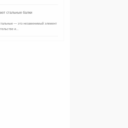
ают стальные балки
стальные — это незаменимый элемент
тельстве и...