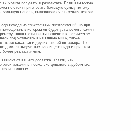
о вы хотите получить в результате. Если вам нужна
деленно стоит приготовить большую сумму потому
тся большую панель, выдающую очень реалистичную
надо исходя из собственных предпочтений, но при
н помещения, в котором он будет установлен. Камин
примеру, ваша гостиная выполнена в классическом
нель под установку в каминную нишу, также
, то же касается и других стилей интерьера. То
н не должен выделяться из общего вида и при этом
о более реалистичным.
 зависит от вашего достатка. Кстати, как
ые электрокамины несколько дешевле зарубежных,
ству исполнения.