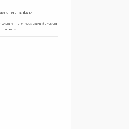
ают стальные балки
стальные — это незаменимый элемент
тельстве и...