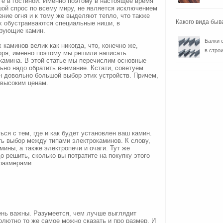
е в гостиной. Именно поэтому в настоящее время
ой спрос по всему миру, не является исключением
ение огня и к тому же выделяют тепло, что также
Какого вида быв
их обустраиваются специальные ниши, в
ирующие камин.
Балки 
каминов велик как никогда, что, конечно же,
в строи
оря, именно поэтому мы решили написать
камина. В этой статье мы перечислим основные
ьно надо обратить внимание. Кстати, советуем
н довольно большой выбор этих устройств. Причем,
евысоким ценам.
ся с тем, где и как будет установлен ваш камин.
ть выбор между типами электрокаминов. К слову,
мины, а также электропечи и очаги. Тут же
о решить, сколько вы потратите на покупку этого
размерами.
ень важны. Разумеется, чем лучше выглядит
олютно то же самое можно сказать и про размер. И