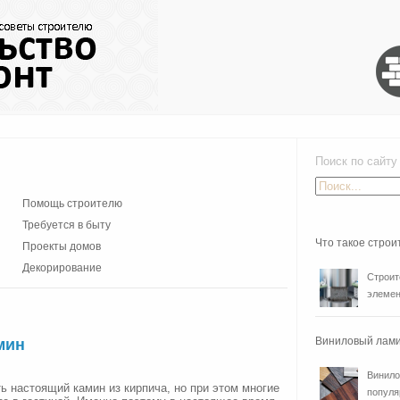
Поиск по сайту
Помощь строителю
Требуется в быту
Что такое стро
Проекты домов
Декорирование
Строит
элемен
Виниловый лами
мин
Винило
ть настоящий камин из кирпича, но при этом многие
популя