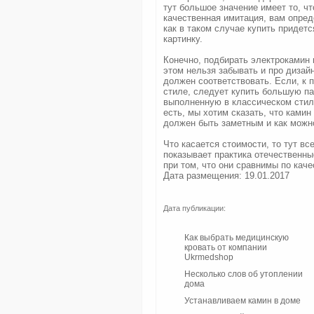
тут большое значение имеет то, чт
качественная имитация, вам опре
как в таком случае купить приде
картинку.
Конечно, подбирать электрокамин 
этом нельзя забывать и про дизай
должен соответствовать. Если, к 
стиле, следует купить большую па
выполненную в классическом стиле
есть, мы хотим сказать, что ками
должен быть заметным и как можн
Что касается стоимости, то тут все
показывает практика отечественн
при том, что они сравнимы по каче
Дата размещения: 19.01.2017
Дата публикации:
Как выбрать медицинскую
кровать от компании
Ukrmedshop
Несколько слов об утоплении
дома
Устанавливаем камин в доме