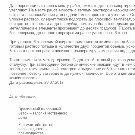
Для перевозки раствора к месту работ, емкость для транспортиров
утепляют. На месте работ емкость с теплым раствором необходимо
ветра, а приспособления для подачи смеси прогреть и утеплить. Ос
уложен раствор, следует также подогреть до плюсовой температур
очищается от снега и льда опалубка, арматура большого диаметра
металлические элементы прогревают до десяти градусов. Работа в
без перерыва, до полного перекрытия ранее уложенного бетона.
При укладке бетона зимой широко применяются химические добавк
готовый раствор поташа в количестве двух процентов объема, уско
бетона в полтора раза и понижает температуру замерзания воды до 
Также применяют метод термоса. Подогретый готовый раствор укл
опалубку. При затвердении бетона химические реакции идут в нем
тепла, поэтому начальный подогрев и выделение собственного теп
позволяет бетону затвердеть до нужной прочности. Все эти метод
комбинировать.
Дата размещения: 29.07.2017
Дата публикации:
Правильный выбранный
бетон – залог качественного
дома
Керамзитобетон: его
разновидности и
преимущества