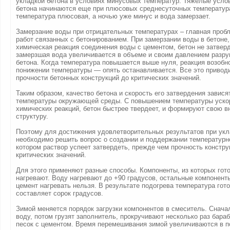
укладкой бетона в условиях минусовых температур. Тяжелые усло
бетона начинаются еще при плюсовых среднесуточных температур
температура плюсовая, а ночью уже минус и вода замерзает.
Замерзание воды при отрицательных температурах – главная проб
работ связанных с бетонированием. При замерзании воды в бетоне
химическая реакция соединения воды с цементом, бетон не затверд
замерзшая вода увеличивается в объеме и своим давлением разру
бетона. Когда температура повышается выше нуля, реакция возобн
понижении температуры — опять останавливается. Все это привод
прочности бетонных конструкций до критических значений.
Таким образом, качество бетона и скорость его затвердения завися
температуры окружающей среды. С повышением температуры уско
химических реакций, бетон быстрее твердеет, и формируют свою 
структуру.
Поэтому для достижения удовлетворительных результатов при укл
необходимо решить вопрос о создании и поддержании температурн
котором раствор успеет затвердеть, прежде чем прочность констру
критических значений.
Для этого применяют разные способы. Компоненты, из которых гото
нагревают. Воду нагревают до +90 градусов, остальные компоненты
цемент нагревать нельзя. В результате подогрева температура гот
составляет сорок градусов.
Зимой меняется порядок загрузки компонентов в смеситель. Снача
воду, потом грузят заполнитель, прокручивают несколько раз бара
песок с цементом. Время перемешивания зимой увеличиваются в п