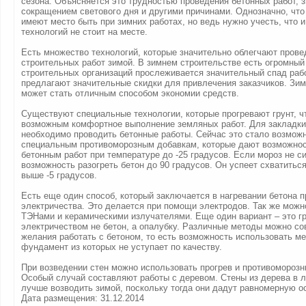
сезона. Объясняется это трудностью проведения бетонных работ, 
сокращением светового дня и другими причинами. Однозначно, что
имеют место быть при зимних работах, но ведь нужно учесть, что и
технологий не стоит на месте.
Есть множество технологий, которые значительно облегчают прове
строительных работ зимой. В зимнем строительстве есть огромный
строительных организаций прослеживается значительный спад рабо
предлагают значительные скидки для привлечения заказчиков. Зим
может стать отличным способом экономии средств.
Существуют специальные технологии, которые прогревают грунт, ч
возможным комфортное выполнение земляных работ. Для закладк
необходимо проводить бетонные работы. Сейчас это стало возмож
специальным противоморозным добавкам, которые дают возможнос
бетонным работ при температуре до -25 градусов. Если мороз не си
возможность разогреть бетон до 90 градусов. Он успеет схватитьс
выше -5 градусов.
Есть еще один способ, который заключается в нагревании бетона 
электричества. Это делается при помощи электродов. Так же можн
ТЭНами и керамическими излучателями. Еще один вариант – это г
электричеством не бетон, а опалубку. Различные методы можно со
желания работать с бетоном, то есть возможность использовать м
фундамент из которых не уступает по качеству.
При возведении стен можно использовать прогрев и противоморозн
Особый случай составляют работы с деревом. Стены из дерева в 
лучше возводить зимой, поскольку тогда они дадут равномерную о
Дата размещения: 31.12.2014