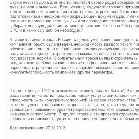
Строительство дома для многих является своего рода проверкой н
духа, нервов и выдержки. Ведь хозяину будущего строения приход
только с выбором строительного материала, строительной компани
подготовкой всей необходимой разрешающей документации. Имен
волокита и получение всех нужных для проведения строительных р
забирает львиную долю сил и личного времени. Что же собой пред
СРО и в каких случаях он необходим?
В строительную отрасль России, с целью улучшения проведения 
компаниями работ, было введена необходимость каждого такого пр
обязательно srores.ru, в специальную саморегулируемую организа
получить этот доступ, строительная компания обязана отвечать з
государством нормам. К обязательным требованиям к строительны
входят такие требования как: наличие профессионального и квали
персонала, строительной техники, лицензии, высокое качество про
конкуретноспособность компании и другие параметры.
Что дает допуск СРО для заказчика строительного объекта? Это пр
рода гарантия качества предоставляемых услуг строительной комп
способность быть конкурентноспособной на сфере строительства.
этого допуска выгодно как со стороны заказчиков, так и государств
стремится к повышению уровня предоставляемых компаниями услуг
конкурентноспособности. С другой стороны это проверка строител
крепость и возможность устоять на плаву в условиях честной конк
Дата размещения: 27.11.2013