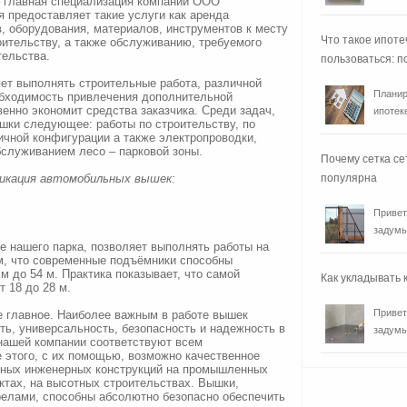
– главная специализация компании ООО
предоставляет такие услуги как аренда
, оборудования, материалов, инструментов к месту
Что такое ипоте
оительству, а также обслуживанию, требуемого
тельства.
пользоваться: п
ет выполнять строительные работа, различной
Планир
обходимость привлечения дополнительной
венно экономит средства заказчика. Среди задач,
ипотеке
шки следующее: работы по строительству, по
ичной конфигурации а также электропроводки,
бслуживанием лесо – парковой зоны.
Почему сетка се
икация автомобильных вышек:
популярна
Привет
задумы
е нашего парка, позволяет выполнять работы на
ом, что современные подъёмники способны
м до 54 м. Практика показывает, что самой
Как укладывать
 18 до 28 м.
Привет
е главное. Наиболее важным в работе вышек
ь, универсальность, безопасность и надежность в
задумы
нашей компании соответствуют всем
 этого, с их помощью, возможно качественное
жных инженерных конструкций на промышленных
ктах, на высотных строительствах. Вышки,
елами, способны абсолютно безопасно обеспечить