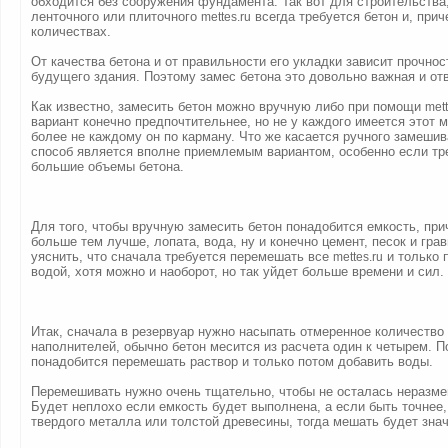
обходится без сооружения фундамента. Так вот для строительства,
ленточного или плиточного
всегда требуется бетон и, при
mettes.ru
количествах.
От качества бетона и от правильности его укладки зависит прочно
будущего здания. Поэтому замес бетона это довольно важная и от
Как известно, замесить бетон можно вручную либо при помощи
mett
вариант конечно предпочтительнее, но не у каждого имеется этот 
более не каждому он по карману. Что же касается ручного замешива
способ является вполне приемлемым вариантом, особенно если тр
большие объемы бетона.
Для того, чтобы вручную замесить бетон понадобится емкость, при
больше тем лучше, лопата, вода, ну и конечно цемент, песок и гра
уяснить, что сначала требуется перемешать все
и только 
mettes.ru
водой, хотя можно и наоборот, но так уйдет больше времени и сил.
Итак, сначала в резервуар нужно насыпать отмеренное количество
наполнителей, обычно бетон месится из расчета один к четырем. П
понадобится перемешать раствор и только потом добавить воды.
Перемешивать нужно очень тщательно, чтобы не осталась неразм
Будет неплохо если емкость будет выполнена, а если быть точнее, 
твердого металла или толстой древесины, тогда мешать будет знач