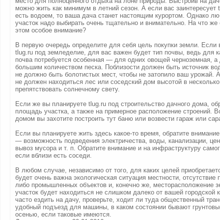
место для полноценного отдыха на лоне природы. Выстроив на дач
можно жить как минимум в летний сезон. А если вас заинтересует tl
есть водоем, то ваша дача станет настоящим курортом. Однако л
участок надо выбирать очень тщательно и внимательно. На что же 
этом особое внимание?
В первую очередь определите для себя цель покупки земли. Если 
tlug.ru под земледелие, для вас важен будет тип почвы, ведь для 
почва потребуется особенная — для одних овощей черноземная, а
большим количеством песка. Поблизости должен быть источник во
не должно быть болотистых мест, чтобы не затопило ваш урожай. 
не должен находиться лес или соседский дом высотой в несколько
препятствовать солнечному свету.
Если же вы планируете tlug.ru под строительство дачного дома, об
площадь участка, а также на примерное расположение строений. В
домом вы захотите построить тут баню или возвести гараж или сар
Если вы планируете жить здесь какое-то время, обратите внимани
— возможность подведения электричества, воды, канализации, це
вывоз мусора и т. п. Обратите внимание и на инфраструктуру самог
если вблизи есть соседи.
В любом случае, независимо от того, для каких целей приобретает
будет очень важна экологическая ситуация местности, отсутствие п
либо промышленных объектов и, конечно же, месторасположение з
участок будет находиться не слишком далеко от вашей городской 
часто ездить на дачу, проверьте, ходит ли туда общественный тран
удобный подъезд для машины, в каком состоянии бывают грунтовы
осенью, если таковые имеются.