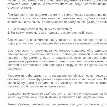
почве. Естественно, что это не самый радужный вариант, для пос
строительства, однако не стоит отчаиваться, веди и на такой почв
строительством.
Прежде всего, необходимо выполнить геологическое исследование
определить: состав почвы, наличие грунтовых вод, глубину промер
заболоченности почвы. Геологическое исследование нужно для тог
1. Тип фундамента и глубину его залегания;
2. Нагрузку, которую может удержать заболоченный грунт.
Строительство на заболоченной местности – очень не простое и н
мероприятие. Поэтому следует быть готовы к серьезным проблема
Все начинается с проектирование, которое на начальной стадии д
планирование дренажной системы. С помощью, которой, лишняя во
навредить фундаменту, будет отводиться на безопасное расстояни
правильной дренажной системе или ее отсутствии, подвал вашего 
постоянно затопляться, что приведет к разрушению и серьёзным 
расходам.
Касаемо типа фундамента, то на заболоченной местности лучше вс
свайный тип. Такой фундамент надежный и не сильно затратный. И
свайный фундамент актуально не только для заболоченной местнос
местности с большим перепадом высот.
Большое преимущество свай состоит в том, что они проходят на б
через неустойчивые пласты почвы и опираются на надежной слой.
Таким образом, свайный тип фундамента подходит лучше всего дл