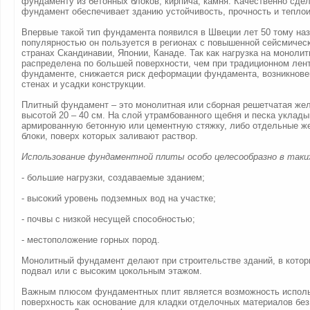
фундаменту из бетонных блоков, кирпича, камня. Качественно сд
фундамент обеспечивает зданию устойчивость, прочность и тепло
Впервые такой тип фундамента появился в Швеции лет 50 тому на
популярностью он пользуется в регионах с повышенной сейсмичес
странах Скандинавии, Японии, Канаде. Так как нагрузка на моноли
распределена по большей поверхности, чем при традиционном лен
фундаменте, снижается риск деформации фундамента, возникнове
стенах и усадки конструкции.
Плитный фундамент – это монолитная или сборная решетчатая жел
высотой 20 – 40 см. На слой утрамбованного щебня и песка уклад
армированную бетонную или цементную стяжку, либо отдельные ж
блоки, поверх которых заливают раствор.
Использование фундаментной плиты особо целесообразно в таких
- большие нагрузки, создаваемые зданием;
- высокий уровень подземных вод на участке;
- почвы с низкой несущей способностью;
- местоположение горных пород.
Монолитный фундамент делают при строительстве зданий, в котор
подвал или с высоким цокольным этажом.
Важным плюсом фундаментных плит является возможность исполь
поверхность как основание для кладки отделочных материалов бе