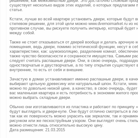
решением, как межкомнатные двери. Это достаточно сложный проц
существует несколько видов этих изделий, о которых предлагаем п
статье.
Кстати, лучше во всей квартире установить двери, которые будут 
стилевом решении, для этой цели можно www.dvernoimarket.ru из н
противном случае, вы рискуете получить интерьер, который будет 
между собой.
Также не стоит отказываться от дверей вообще и делать арочную 
помещения, ведь двери, помимо эстетической функции, несут в себ
характеристики, как: шумоизоляцию, разделение комнат, обеспечен
также чувство безопасности и сохранности имущества. Самыми р
следует считать распашные двери. Они, в свою очередь, подразде
одностворчатые и двустворчатые, а по типу открытия существуют 
внутренние, то есть от себя и внешние.
Зачастую в домах устанавливают именно распашные двери, в каче
выбирают цельную древесину или натуральный шпон. Кстати, www.d
можно по довольно низкой цене, а качество, в свою очередь, будет
вас маленькая квартира и есть потребность в экономии жилого прос
можно выбрать складные двери.
Обычно они изготавливаются из пластика и работают по принципу 
будут выглядеть и двери-купе. Они будут отлично смотреться в л
так как их поверхность можно украсить как зеркалом, так и орнаме
рисунком или же пескоструйным узором. Они выглядят очень стиль
можно отнести лишь относительно высокую цену.
Дата размещения: 21.03.2015