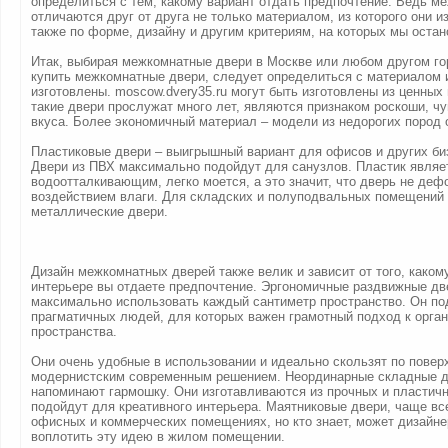
определиться с тем, какому вариант отдать предпочтение. Ведь м
отличаются друг от друга не только материалом, из которого они и
также по форме, дизайну и другим критериям, на которых мы остан
Итак, выбирая межкомнатные двери в Москве или любом другом гор
купить межкомнатные двери, следует определиться с материалом и
изготовлены. moscow.dvery35.ru могут быть изготовлены из ценных
такие двери прослужат много лет, являются признаком роскоши, чу
вкуса. Более экономичный материал – модели из недорогих пород
Пластиковые двери – выигрышный вариант для офисов и других би
Двери из ПВХ максимально подойдут для санузлов. Пластик являе
водоотталкивающим, легко моется, а это значит, что дверь не де
воздействием влаги. Для складских и полуподвальных помещений
металлические двери.
Дизайн межкомнатных дверей также велик и зависит от того, каком
интерьере вы отдаете предпочтение. Эргономичные раздвижные дв
максимально использовать каждый сантиметр пространство. Он по
прагматичных людей, для которых важен грамотный подход к орга
пространства.
Они очень удобные в использовании и идеально скользят по повер
модернистским современным решением. Неординарные складные д
напоминают гармошку. Они изготавливаются из прочных и пластич
подойдут для креативного интерьера. Маятниковые двери, чаще вс
офисных и коммерческих помещениях, но кто знает, может дизайне
воплотить эту идею в жилом помещении.