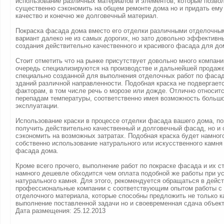
использование различных материалов и элементов, которые позвол
существенно сэкономить на общем ремонте дома но и придать ему
качество и конечно же долговечный материал.
Покраска фасада дома вместо его отделки различными отделочны
вариант далеко не из самых дорогих, но зато довольно эффективн
создания действительно качественного и красивого фасада для до
Стоит отметить что на рынке присутствует довольно много компани
очередь специализируются на производстве и дальнейшей продаже
специально созданной для выполнения отделочных работ по фаса
зданий различной направленности. Подобная краска не подвергает
факторам, в том числе речь о морозе или дожде. Отлично относитс
перепадам температуры, соответственно имея возможность большо
эксплуатации.
Использование краски в процессе отделки фасада вашего дома, по
получить действительно качественный и долговечный фасад, но и
сэкономить на возможных затратах. Подобная краска будет намно
собственно использование натурального или искусственного камня
фасада дома.
Кроме всего прочего, выполнение работ по покраске фасада и их с
намного дешевле обходится чем оплата подобной же работы при у
натурального камня. Для этого, рекомендуется обращаться в дейс
профессиональные компании с соответствующим опытом работы с
отделочного материала, которые способны предложить не только к
выполнение поставленной задачи но и своевременная сдача объект
Дата размещения: 25.12.2013