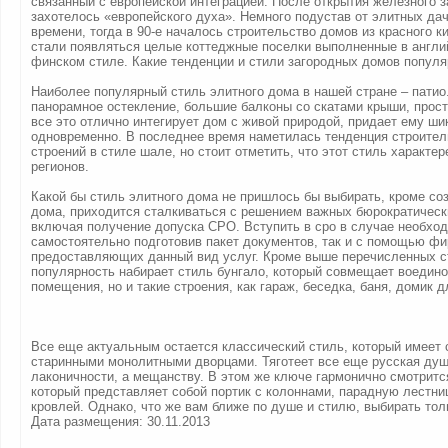
связанный с европейской интеграцией. После открытия железного з
захотелось «европейского духа». Немного подустав от элитных дач
времени, тогда в 90-е началось строительство домов из красного к
стали появляться целые коттеджные поселки выполненные в англи
финском стиле. Какие тенденции и стили загородных домов попул
Наиболее популярный стиль элитного дома в нашей стране – патио
панорамное остекление, большие балконы со скатами крыши, прос
все это отлично интегирует дом с живой природой, придает ему ши
одновременно. В последнее время наметилась тенденция строите
строений в стиле шале, но стоит отметить, что этот стиль характер
регионов.
Какой бы стиль элитного дома не пришлось бы выбирать, кроме со
дома, приходится сталкиваться с решением важных бюрократическ
включая получение допуска СРО. Вступить в сро в случае необхо
самостоятельно подготовив пакет документов, так и с помощью ф
предоставляющих данный вид услуг. Кроме выше перечисленных с
популярность набирает стиль бунгало, который совмещает воедино
помещения, но и такие строения, как гараж, беседка, баня, домик д
Все еще актуальным остается классический стиль, который имеет 
старинными монолитными дворцами. Тяготеет все еще русская душ
лаконичности, а мещанству. В этом же ключе гармонично смотритс
который представляет собой портик с колоннами, парадную лестниц
кровлей. Однако, что же вам ближе по душе и стилю, выбирать тол
Дата размещения: 30.11.2013