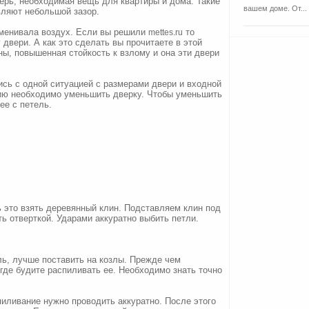
ерь, необходимая вещь для квартиры и дома. Такие
вашем доме. От...
вляют небольшой зазор.
бменивала воздух. Если вы решили
то
mettes.ru
двери. А как это сделать вы прочитаете в этой
ны, повышенная стойкость к взлому и она эти двери
сь с одной ситуацией с размерами двери и входной
цию необходимо уменьшить дверку. Чтобы уменьшить
ее с петель.
 это взять деревянный клин. Подставляем клин под
ь отверткой. Ударами аккуратно выбить петли.
ель, лучше поставить на козлы. Прежде чем
где будите распиливать ее. Необходимо знать точно
пиливание нужно проводить аккуратно. После этого