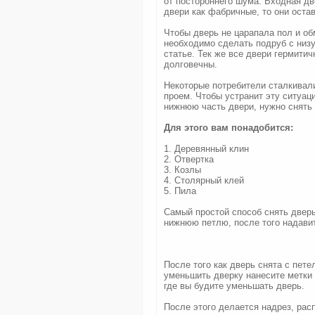
от постороннего шума. Входная дв
двери как фабричные, то они оста
Чтобы дверь не царапала пол и о
необходимо сделать подруб с низу 
статье. Тек же все двери гермитич
долговечны.
Некоторые потребители сталкивали
проем. Чтобы устранит эту ситуа
нижнюю часть двери, нужно снять 
Для этого вам понадобится:
1. Деревянный клин
2. Отвертка
3. Козлы
4. Столярный клей
5. Пила
Самый простой способ снять дверь
нижнюю петлю, после того надавит
После того как дверь снята с пет
уменьшить дверку нанесите метки 
где вы будите уменьшать дверь.
После этого делается надрез, рас