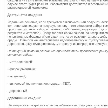
сайдинга на сайте интернет магазина 101 Siding? Что лучше – в ка
случае ответ будет разным. Рассмотрим достоинства и ограничени
разновидностей материала.
Достоинства сайдинга
Идеальное решение, если требуется сэкономить или получить легк
критично влияющую на несущую основу – это облицовка сайдингом
произошел от англ. siding и означает, собственно, наружную отделк
результат и материал). Представляет собой панели, за которыми м
неприглядные фасады и/или защитить их от разрушительного дейс
среды. Появился как альтернатива недолговечному оштукатуриван
дорогостоящему облицовочному материалу из природного и искусст
На текущий момент различные производители предлагают рынку
основных видов:
- металлический;
- фиброцементный;
- акриловый;
- виниловый (из поливинилхлорида – ПВХ);
- деревянный.
Деревянный сайдинг
Несмотря на всю красоту и респектабельность природного материа