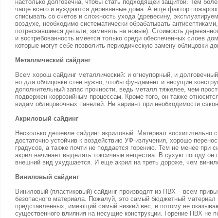
настолько долговечна, чтобы стать подходящей защитой. Тем боле
чаще всего и нуждаются деревянные дома. А еще фактор пожарооп
списывать со счетов и сложность ухода (древесину, эксплуатируе
воздухе, необходимо систематически обрабатывать антисептиками
потрескавшиеся детали, заменять на новые). Стоимость деревянног
и востребованность имеется только среди обеспеченных слоев до
которые могут себе позволить периодическую замену облицовки дома
Металлический сайдинг
Всем хорош сайдинг металлический: и огнеупорный, и долговечный,
но для облицовки стен нужно, чтобы фундамент и несущие констру
дополнительный запас прочности, ведь металл тяжелее, чем прост
подвержен коррозийным процессам. Кроме того, он также относитс
видам облицовочных панелей. Не вариант при необходимости сэко
Акриловый сайдинг
Несколько дешевле сайдинг акриловый. Материал восхитительно с
достаточно устойчив к воздействию УФ-излучения, хорошо перенос
градусов, а также почти не поддается горению. Тем не менее при с
акрил начинает выделять токсичные вещества. В сухую погоду он п
внешний вид ухудшается. И еще акрил на треть дороже, чем винил
Виниловый сайдинг
Виниловый (пластиковый) сайдинг производят из ПВХ – всем привы
безопасного материала. Пожалуй, это самый бюджетный материал 
представленных, имеющий самый низкий вес, и потому не оказыв
существенного влияния на несущие конструкции. Горение ПВХ не п