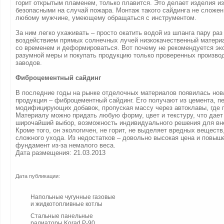
горит открытым пламенем, только плавится. Это делает изделия из
безопасными на случай пожара. Монтаж такого сайдинга не сложен
любому мужчине, умеющему обращаться с инструментом.
За ним легко ухаживать – просто окатить водой из шланга пару раз 
воздействием прямых солнечных лучей низкокачественный матери
со временем и деформироваться. Вот почему не рекомендуется эк
разумной меры и покупать продукцию только проверенных произво
заводов.
Фиброцементный сайдинг
В последние годы на рынке отделочных материалов появилась нов
продукция – фиброцементный сайдинг. Его получают из цемента, пе
модифицирующих добавок, пропуская массу через автоклавы, где 
Материалу можно придать любую форму, цвет и текстуру, что дае
широчайший выбор, возможность индивидуального решения для вн
Кроме того, он экологичен, не горит, не выделяет вредных веществ
сложного ухода. Из недостатков – довольно высокая цена и повыше
фундамент из-за немалого веса.
Дата размещения: 21.03.2013
Дата публикации:
Напольные чугунные газовые
и жидкотопливные котлы
Стальные панельные
радиаторы Korad P-90