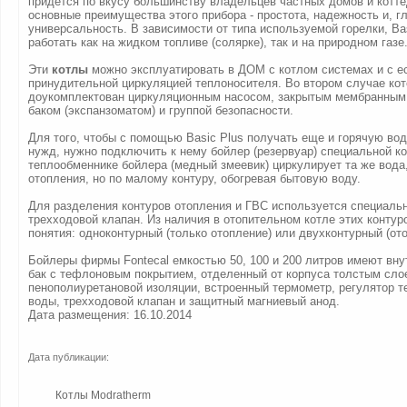
придется по вкусу большинству владельцев частных домов и котт
основные преимущества этого прибора - простота, надежность и, г
универсальность. В зависимости от типа используемой горелки, Bas
работать как на жидком топливе (солярке), так и на природном газе
Эти
котлы
можно эксплуатировать в ДОМ с котлом системах и с ес
принудительной циркуляцией теплоносителя. Во втором случае ко
доукомплектован циркуляционным насосом, закрытым мембранны
баком (экспанзоматом) и группой безопасности.
Для того, чтобы с помощью Basic Plus получать еще и горячую во
нужд, нужно подключить к нему бойлер (резервуар) специальной ко
теплообменнике бойлера (медный змеевик) циркулирует та же вода,
отопления, но по малому контуру, обогревая бытовую воду.
Для разделения контуров отопления и ГВС используется специальн
трехходовой клапан. Из наличия в отопительном котле этих контур
понятия: одноконтурный (только отопление) или двухконтурный (от
Бойлеры фирмы Fontecal емкостью 50, 100 и 200 литров имеют вну
бак с тефлоновым покрытием, отделенный от корпуса толстым сло
пенополиуретановой изоляции, встроенный термометр, регулятор т
воды, трехходовой клапан и защитный магниевый анод.
Дата размещения: 16.10.2014
Дата публикации:
Котлы Modratherm