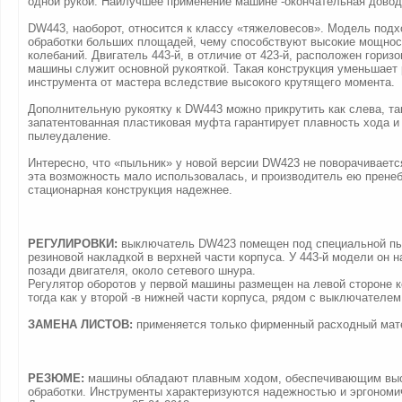
одной рукой. Наилучшее применение машине -окончательная довод
DW443, наоборот, относится к классу «тяжеловесов». Модель подх
обработки больших площадей, чему способствуют высокие мощнос
колебаний. Двигатель 443-й, в отличие от 423-й, расположен горизо
машины служит основной рукояткой. Такая конструкция уменьшает 
инструмента от мастера вследствие высокого крутящего момента.
Дополнительную рукоятку к DW443 можно прикрутить как слева, так
запатентованная пластиковая муфта гарантирует плавность хода 
пылеудаление.
Интересно, что «пыльник» у новой версии DW423 не поворачивается
эта возможность мало использовалась, и производитель ею пренеб
стационарная конструкция надежнее.
РЕГУЛИРОВКИ:
выключатель DW423 помещен под специальной п
резиновой накладкой в верхней части корпуса. У 443-й модели он н
позади двигателя, около сетевого шнура.
Регулятор оборотов у первой машины размещен на левой стороне к
тогда как у второй -в нижней части корпуса, рядом с выключателем
ЗАМЕНА ЛИСТОВ:
применяется только фирменный расходный мате
РЕЗЮМЕ:
машины обладают плавным ходом, обеспечивающим выс
обработки. Инструменты характеризуются надежностью и эргономи