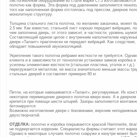
листогибочном оборудовании из стали марки Ст.3 изготавливаются 
полотно как форма. Эта форма под давлением заполняется пенопо
того как наполненная форма отстоялась под прессом, дверное пол
монолитную структуру.
Толщина стального листа полотна, по желанию заказчика, может б
2,5 мм. Как известно, стальной лист хорошо передает вибрацию, п
чем заполнена дверь; от этого зависит, в частности, уровень шумо
Составляющий единое целое с внутренним наполнителем наружный
двери «Талант» практически не передает вибраций. Как следствие,
обладает повышенной звукоизоляцией.
Укрепление такого полотна ребрами жесткости не требуется. Одна
клиента и в зависимости от технологии установки замков коробка и
усилены элементами жесткости (стальная пластина, уголок и т.д.). 
перегружается металлом, ее масса значительно меньше массы тр
стальных дверей и составляет примерно 80 кг.
Петли, на которые навешивается «Талант», регулируемые. Их конс
некоторое перемещение дверного полотна вверх-вниз. А в дверном
крепится при помощи шести штырей. Зазоры заполняются монтажно
бетонируются.
Возможно изготовление двери с боковинами, верхним неподвижным
двухстворчатой.
ОТДЕЛКА:
полотно и коробка покрываются краской Hammerite, бла
не подвергается коррозии. Специалисты фирмы считают этот вари
Однако в некоторых случаях полотно снаружи и изнутри может быт