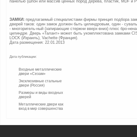
панелью (шпон или массив ценных пород дерева, пластик, MDF и P
ЗАМКИ:
предлагаемый специалистами фирмы принцип подбора зам
дверей таков: один замок должен быть цилиндровым, один - сувал
- многоригель-ный (запирающие стержни вверх-вниз) плюс бро-нена
цилиндре. Дверь «Талант» может быть укомплектована замками CIS
LOCK (Израиль), Vachette (Франция).
Дата размещения: 22.01.2013
Дата публикации:
Входные металлические
двери «Сезам»
Эксклюзивные стальные
двери (Россия)
Размеры и виды входных
дверей
Металлические двери как
вход в мир совершенства