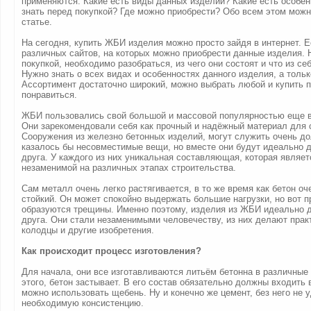
применяются. Какие есть виды данных изделий? Какие есть особен
знать перед покупкой? Где можно приобрести? Обо всем этом можн
статье.
На сегодня, купить ЖБИ изделия можно просто зайдя в интернет. 
различных сайтов, на которых можно приобрести данные изделия. 
покупкой, необходимо разобраться, из чего они состоят и что из се
Нужно знать о всех видах и особенностях данного изделия, а тольк
Ассортимент достаточно широкий, можно выбрать любой и купить п
понравиться.
ЖБИ пользовались свой большой и массовой популярностью еще в
Они зарекомендовали себя как прочный и надёжный материал для 
Сооружения из железно бетонных изделий, могут служить очень дол
казалось бы несовместимые вещи, но вместе они будут идеально 
друга. У каждого из них уникальная составляющая, которая являет
незаменимой на различных этапах строительства.
Сам металл очень легко растягивается, в то же время как бетон оч
стойкий. Он может спокойно выдержать большие нагрузки, но вот п
образуются трещины. Именно поэтому, изделия из ЖБИ идеально 
друга. Они стали незаменимыми человечеству, из них делают прак
колодцы и другие изобретения.
Как происходит процесс изготовления?
Для начала, они все изготавливаются литьём бетонна в различны
этого, бетон застывает. В его состав обязательно должны входить 
можно использовать щебень. Ну и конечно же цемент, без него не 
необходимую консистенцию.