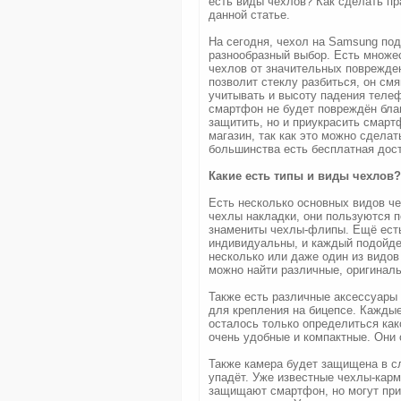
есть виды чехлов? Как сделать п
данной статье.
На сегодня, чехол на Samsung подо
разнообразный выбор. Есть множес
чехлов от значительных поврежден
позволит стеклу разбиться, он см
учитывать и высоту падения телеф
смартфон не будет повреждён бла
защитить, но и приукрасить смарт
магазин, так как это можно сделат
большинства есть бесплатная дос
Какие есть типы и виды чехлов?
Есть несколько основных видов че
чехлы накладки, они пользуются 
знамениты чехлы-флипы. Ещё есть
индивидуальны, и каждый подойде
несколько или даже один из видов
можно найти различные, оригиналь
Также есть различные аксессуары к
для крепления на бицепсе. Каждые
осталось только определиться как
очень удобные и компактные. Они
Также камера будет защищена в сл
упадёт. Уже известные чехлы-карм
защищают смартфон, но могут при