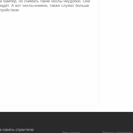
й бампер, но снимать такие чехлы неудобно. Они
падёт. А вот чехлы-книжки, также служат больше
тройством.
Чем строить
Помощь строителю