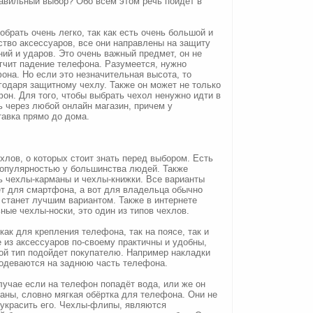
равильный выбор? Обо всем этом речь пойдет в
брать очень легко, так как есть очень большой и
тво аксессуаров, все они направлены на защиту
ий и ударов. Это очень важный предмет, он не
ягчит падение телефона. Разумеется, нужно
она. Но если это незначительная высота, то
годаря защитному чехлу. Также он может не только
фон. Для того, чтобы выбрать чехол ненужно идти в
ь через любой онлайн магазин, причем у
тавка прямо до дома.
хлов, о которых стоит знать перед выбором. Есть
популярностью у большинства людей. Также
 чехлы-карманы и чехлы-книжки. Все варианты
т для смартфона, а вот для владельца обычно
 станет лучшим вариантом. Также в интернете
ные чехлы-носки, это один из типов чехлов.
ак для крепления телефона, так на поясе, так и
 из аксессуаров по-своему практичны и удобны,
ой тип подойдет покупателю. Например накладки
 одеваются на заднюю часть телефона.
учае если на телефон попадёт вода, или же он
аны, словно мягкая обёртка для телефона. Они не
украсить его. Чехлы-флипы, являются