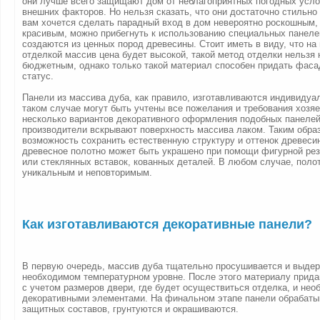
они лучше всего защищают дом от неблагоприятных погодных усло
внешних факторов. Но нельзя сказать, что они достаточно стильно
вам хочется сделать парадный вход в дом невероятно роскошным,
красивым, можно прибегнуть к использованию специальных панеле
создаются из ценных пород древесины. Стоит иметь в виду, что на
отделкой массив цена будет высокой, такой метод отделки нельзя 
бюджетным, однако только такой материал способен придать фаса
статус.
Панели из массива дуба, как правило, изготавливаются индивидуал
таком случае могут быть учтены все пожелания и требования хозя
несколько вариантов декоративного оформления подобных панелей
производители вскрывают поверхность массива лаком. Таким обра
возможность сохранить естественную структуру и оттенок древесин
древесное полотно может быть украшено при помощи фигурной рез
или стеклянных вставок, кованных деталей. В любом случае, поло
уникальным и неповторимым.
Как изготавливаются декоративные панели?
В первую очередь, массив дуба тщательно просушивается и выдер
необходимом температурном уровне. После этого материалу прид
с учетом размеров двери, где будет осуществиться отделка, и не
декоративными элементами. На финальном этапе панели обрабат
защитных составов, грунтуются и окрашиваются.