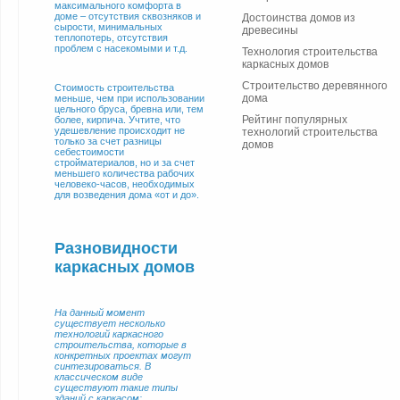
максимального комфорта в
доме – отсутствия сквозняков и
Достоинства домов из
сырости, минимальных
древесины
теплопотерь, отсутствия
проблем с насекомыми и т.д.
Технология строительства
каркасных домов
Строительство деревянного
Стоимость строительства
дома
меньше, чем при использовании
цельного бруса, бревна или, тем
Рейтинг популярных
более, кирпича. Учтите, что
удешевление происходит не
технологий строительства
только за счет разницы
домов
себестоимости
стройматериалов, но и за счет
меньшего количества рабочих
человеко-часов, необходимых
для возведения дома «от и до».
Разновидности
каркасных домов
На данный момент
существует несколько
технологий каркасного
строительства, которые в
конкретных проектах могут
синтезироваться. В
классическом виде
существуют такие типы
зданий с каркасом: