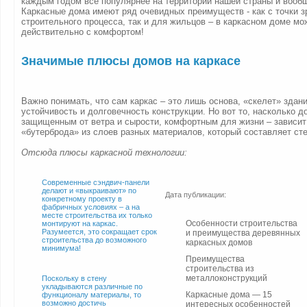
каждым годом все популярнее на территории нашей страны и вообщ
Каркасные дома имеют ряд очевидных преимуществ - как с точки з
строительного процесса, так и для жильцов – в каркасном доме мо
действительно с комфортом!
Значимые плюсы домов на каркасе
Важно понимать, что сам каркас – это лишь основа, «скелет» здани
устойчивость и долговечность конструкции. Но вот то, насколько д
защищенным от ветра и сырости, комфортным для жизни – зависит 
«бутерброда» из слоев разных материалов, который составляет ст
Отсюда плюсы каркасной технологии:
Современные сэндвич-панели
делают и «выкраивают» по
Дата публикации:
конкретному проекту в
фабричных условиях – а на
месте строительства их только
Особенности строительства
монтируют на каркас.
Разумеется, это сокращает срок
и преимущества деревянных
строительства до возможного
каркасных домов
минимума!
Преимущества
строительства из
металлоконструкций
Поскольку в стену
укладываются различные по
Каркасные дома — 15
функционалу материалы, то
возможно достичь
интересных особенностей