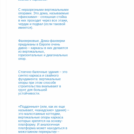
С неразрезными вертикальными
опорами. Это дома, называемые
«финскими» - сплошная стойка
в них проходит через все этажи,
чердак и подвал (если таковой
имеется).
Фахверковые. Дома-фахверки
придуманы в Европе очень
давно – каркасы в них делаются
из вертикальных,
горизонтальных и диагональных
опор.
Стоечно-балочные здания – это
синтез каркаса и свайного
фундамента: вертикальные
опоры при этом способе
строительства вкапывают в
грунт для большей
устойчивости.
«Поддонные» (или, как их еще
называют, «канадские» здания) –
это малоэтажные коттеджи,
вертикальные опоры каркаса
которых крепятся на основу-
платформу. И аналогичная
платформа может находиться в
межэтажном перекрытии –