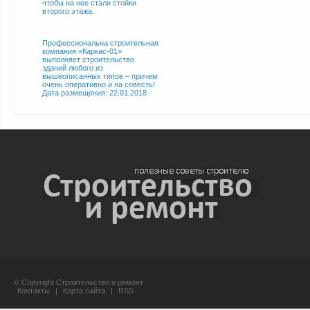
чтобы на нее стали стойки
второго этажа.
Профессиональна строительная
компания «Каркас-01»
выполняет строительство
зданий любого из
вышеописанных типов – причем
очень оперативно и на совесть!
Дата размещения: 22.01.2018
© Copyright Строительство и ремонт
Контакты
|
Карта сайта
|
RSS