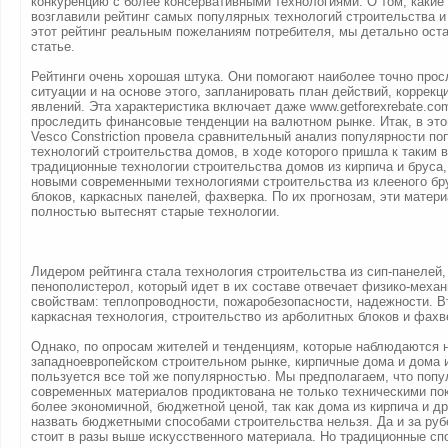
конкуренцию с более консервативными технологиями. О том, какие
возглавили рейтинг самых популярных технологий строительства и
этот рейтинг реальным пожеланиям потребителя, мы детально ост
статье.
Рейтинги очень хорошая штука. Они помогают наиболее точно про
ситуации и на основе этого, запланировать план действий, коррек
явлений. Эта характеристика включает даже www.getforexrebate.co
проследить финансовые тенденции на валютном рынке. Итак, в это
Vesco Constriction провела сравнительный анализ популярности п
технологий строительства домов, в ходе которого пришла к таким 
традиционные технологии строительства домов из кирпича и бруса
новыми современными технологиями строительства из клееного бр
блоков, каркасных панелей, фахверка. По их прогнозам, эти матер
полностью вытеснят старые технологии.
Лидером рейтинга стала технология строительства из сип-панелей, 
пенополистерол, который идет в их составе отвечает физико-меха
свойствам: теплопроводности, пожаробезопасности, надежности. В
каркасная технология, строительство из арболитных блоков и фахв
Однако, по опросам жителей и тенденциям, которые наблюдаются 
западноевропейском строительном рынке, кирпичные дома и дома 
пользуется все той же популярностью. Мы предполагаем, что попу
современных материалов продиктована не только техническими пок
более экономичной, бюджетной ценой, так как дома из кирпича и др
назвать бюджетными способами строительства нельзя. Да и за ру
стоит в разы выше искусственного материала. Но традиционные сп