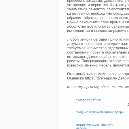
проблем с заказами. Действительн
устаревает и перестает быть акту
заниматься ремонтом самостоятель
качественно, необходимо обладат
образом, обратившись в компани
можно сэкономить свое время и си
абсолютно все хлопоты, связанны
выполняется в несколько различны
Любой ремонт сегодня принято нач
документ позволяет определиться
требуемое количество отделочных 
составлении проекта обязательно
интерьера. Далее осуществляется
работы. Завершающим этапом явля
известно, именно мебель являетс
Огромный выбор мебели вы всегда 
Обнинске https://dveri-ajur.ru/ де
Ко всему прочему, здесь вы смож
надежные сейфы;
входные и межкомнатные двери;
металлическую офисную
мебель.