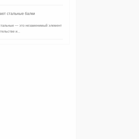
ают стальные балки
стальные — это незаменимый элемент
тельстве и...