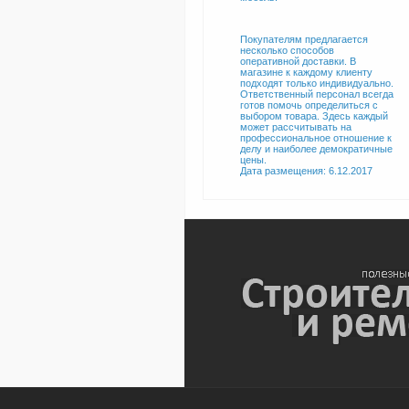
Покупателям предлагается
несколько способов
оперативной доставки. В
магазине к каждому клиенту
подходят только индивидуально.
Ответственный персонал всегда
готов помочь определиться с
выбором товара. Здесь каждый
может рассчитывать на
профессиональное отношение к
делу и наиболее демократичные
цены.
Дата размещения: 6.12.2017