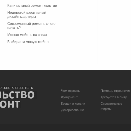
Капитальный ремонт квартир
Недорогой креативный
дизайн квартиры
Современный ремонт: с чего
начать?
Мягкая мебель на заказ
Выбираем мягкую мебель
Чем строить
Помощь строителю
Фундамент
Требуется в быту
Крыши и кровли
Строительные
фирмы
Декорирование