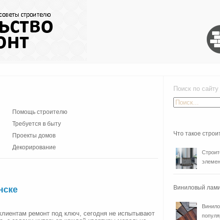
Поиск по сайту
Помощь строителю
Требуется в быту
Что такое стро
Проекты домов
Декорирование
Строит
элемен
Виниловый лами
нске
Винило
клиентам ремонт под ключ, сегодня не испытывают
популя