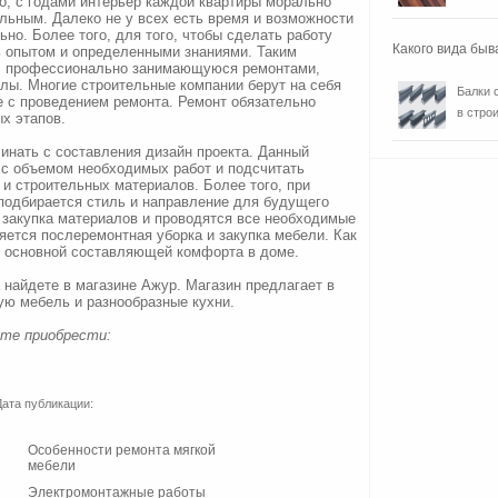
о, с годами интерьер каждой квартиры морально
альным. Далеко не у всех есть время и возможности
но. Более того, для того, чтобы сделать работу
Какого вида быв
ь опытом и определенными знаниями. Таким
ю, профессионально занимающуюся ремонтами,
лы. Многие строительные компании берут на себя
Балки 
е с проведением ремонта. Ремонт обязательно
в строи
х этапов.
инать с составления дизайн проекта. Данный
 с объемом необходимых работ и подсчитать
и строительных материалов. Более того, при
 подбирается стиль и направление для будущего
 закупка материалов и проводятся все необходимые
ется послеремонтная уборка и закупка мебели. Как
я основной составляющей комфорта в доме.
найдете в магазине Ажур. Магазин предлагает в
тскую мебель и разнообразные кухни.
ете приобрести:
Дата публикации:
Особенности ремонта мягкой
мебели
Электромонтажные работы