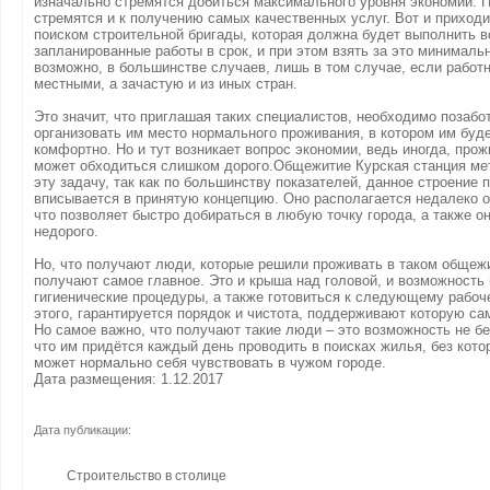
изначально стремятся добиться максимального уровня экономии. П
стремятся и к получению самых качественных услуг. Вот и приход
поиском строительной бригады, которая должна будет выполнить в
запланированные работы в срок, и при этом взять за это минималь
возможно, в большинстве случаев, лишь в том случае, если работн
местными, а зачастую и из иных стран.
Это значит, что приглашая таких специалистов, необходимо позабот
организовать им место нормального проживания, в котором им буд
комфортно. Но и тут возникает вопрос экономии, ведь иногда, прож
может обходиться слишком дорого.Общежитие Курская станция мет
эту задачу, так как по большинству показателей, данное строение 
вписывается в принятую концепцию. Оно располагается недалеко о
что позволяет быстро добираться в любую точку города, а также он
недорого.
Но, что получают люди, которые решили проживать в таком общеж
получают самое главное. Это и крыша над головой, и возможность
гигиенические процедуры, а также готовиться к следующему рабо
этого, гарантируется порядок и чистота, поддерживают которую с
Но самое важно, что получают такие люди – это возможность не бе
что им придётся каждый день проводить в поисках жилья, без кото
может нормально себя чувствовать в чужом городе.
Дата размещения: 1.12.2017
Дата публикации:
Строительство в столице