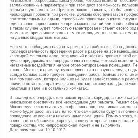
на высоком профессиональном уровне, который позволит обеспечи
запланированные параметры и при этом даст возможность пользов
жильём в удовольствие. При этом важно понимать, что большая ча
необходимо провести при ремонте, должны обеспечиваться профе
подготовленными людьми, способными правильно оценить ситуаци
единственно верное решение при разрешении той или иной пробле
в таком случае будет полностью гарантирован и станет своего род
моментом, приносящим радость многим людям, а не только тем, кт
на данных квадратным метрах.
Но с чего необходимо начинать ремонтные работы и какова должна
последовательность проведения работ в разрезе на все имеющиес
квартире? На самом деле, ограничений и жёстких правил в этой сфе
лучше придерживаться определённого порядка, который позволит 
негативные воздействия на уже отремонтированные помещения. Ре
ключ в Москве, к примеру, нужно провести в первую очередь, вед
всегда больше всего требует проведения работ. Помимо этого, име
тем помещением, которое больше не будет задействовано в ремонте
причине останется практически полностью нетронутым. Далее уже
работами в зале и в остальных комнатах.
В последнюю очередь стоит ремонтировать коридор, а также санузе
невозможно обеспечить всё необходимое для ремонта. Ремонт сан
Москве лучше заказывать у профессионалов, ведь исключительно 
можно будет рассчитывать на то, что сами работы будут выполнены
проведение не коснётся никаких иных помещений. Помимо этого, в
очень важно обеспечить хорошую защиту от проникновения влаги п
поверхностям, что непрофессионал может и не выполнить.
Дата размещения: 19.10.2017