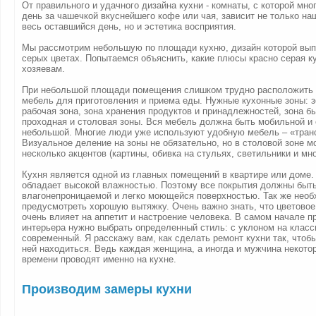
От правильного и удачного дизайна кухни - комнаты, с которой мно
день за чашечкой вкуснейшего кофе или чая, зависит не только на
весь оставшийся день, но и эстетика восприятия.
Мы рассмотрим небольшую по площади кухню, дизайн которой вып
серых цветах. Попытаемся объяснить, какие плюсы красно серая к
хозяевам.
При небольшой площади помещения слишком трудно расположить
мебель для приготовления и приема еды. Нужные кухонные зоны: з
рабочая зона, зона хранения продуктов и принадлежностей, зона бы
проходная и столовая зоны. Вся мебель должна быть мобильной и
небольшой. Многие люди уже используют удобную мебель – «тра
Визуальное деление на зоны не обязательно, но в столовой зоне 
несколько акцентов (картины, обивка на стульях, светильники и мно
Кухня является одной из главных помещений в квартире или доме
обладает высокой влажностью. Поэтому все покрытия должны быть
влагонепроницаемой и легко моющейся поверхностью. Так же нео
предусмотреть хорошую вытяжку. Очень важно знать, что цветовое
очень влияет на аппетит и настроение человека. В самом начале п
интерьера нужно выбрать определенный стиль: с уклоном на класс
современный. Я расскажу вам, как сделать ремонт кухни так, чтоб
ней находиться. Ведь каждая женщина, а иногда и мужчина некото
времени проводят именно на кухне.
Производим замеры кухни