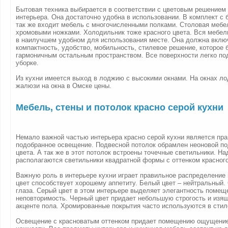
Бытовая техника выбирается в соответствии с цветовым решением
интерьера. Она достаточно удобна в использовании. В комплект с 
так же входит мебель с многочисленными полками. Столовая мебел
хромовыми ножками. Холодильник тоже красного цвета. Вся мебел
в наилучшем удобном для использования месте. Она должна включ
компактность, удобство, мобильность, стилевое решение, которое 
гармоничным остальным пространством. Все поверхности легко п
уборке.
Из кухни имеется выход в лоджию с высокими окнами. На окнах л
жалюзи на окна в Омске цены.
Мебель, стены и потолок красно серой кухни
Немало важной частью интерьера красно серой кухни является пр
подобранное освещение. Подвесной потолок обрамлен неоновой по
цвета. А так же в этот потолок встроены точечные светильники. На
располагаются светильники квадратной формы с оттенком красного
Важную роль в интерьере кухни играет правильное распределение 
цвет способствует хорошему аппетиту. Белый цвет – нейтральный.
глаза. Серый цвет в этом интерьере выделяет элегантность помеще
неповторимость. Черный цвет придает небольшую строгость и изящ
акценте пола. Хромированные покрытия часто используются в стиле
Освещение с красноватым оттенком придает помещению ощущение