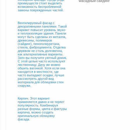
Фасадный сайдинг
преимуществ стоит выделить
возможность беспроблемной
замены поврежденных частей.
Вентилируемый фасад с
декоративными панелями. Такой
вариант повысит уровень звуко-
и теплоизоляции здания. Панели
могут быть сделаны из металла,
древесины, полимеров
(сайдинг), пенополиуретана,
стекла, фиброцемента. Отделка
деревом не столь долговечна,
как альтернативные варианты.
Зато вы получите уютный домик.
С этой целью часто используют
лиственницу. Дачу же можно
обшить вагонкой. Хотя если она
находится в местности, где
часто выпадают осадки, лучше
рассмотреть другой вид
материала для облицовки стен
снаружи.
Кирпич. Этот вариант
применяется давно и не теряет
популярность. Комбинируя
разные формы, цвета и фактуры
кирпича, можно создать
оригинальную облицовку
фасада.