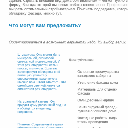
здания. Сделать внешний вид дома оригинальным – легко! Нужно 
фирму, бригада которой выполнит работы качественно. Профессио
выбрать оптимальный стройматериал. Поискать подрядчика, котор
облицовку фасада, можно тут.
Что могут вам предложить?
Ориентироваться в возможных вариантах надо. Их выбор велик:
Штукатурка. Она может быть
минеральной, акриловой,
Дата публикации:
силикатной и силиконовой. У
этих разновидностей есть и
плюсы, и минусы. Если вас
Основные преимущества
заинтересует облицовка с её
помощью, узнайте у
канадского сайдинга
специалистов, какая нужна
именно вам. Стоит отметить, что
Утепление фасада дома
самой долговечной является
силикатная разновидность.
Материалы для отделки
фасада
Облицовочный кирпич
Натуральный камень. Он
придаст дому роскошный вид, но
Вентилируемый фасад -
и обойдётся владельцу
лучшая облицовка дома
недешево.
Фасадные работы: виды,
этапы проведения
Планкен. Современный вариант
облицовки фасада. Среди ряда