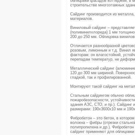
облицовки фасадов коттеджей, в м
строительстве многоэтажных здан
Сайдинг производится из металла
материалов.
Виниловый сайдинг – представляет
(поливинилхлорида) 1 мм толщиной
200 до 250 мм. Облицовка винило
Отличается разнообразной цветов
розовым, лимонным и т.д. Винил 
факторам: он влагостойкий, устой
перепадам температур, не деформ
Металлический сайдинг (алюминиев
120 до 300 мм шириной. Поверхнос
гладкой, так и профилированной.
Монтируют такой сайдинг на мета
Стальным сайдингом обычно обли
пожаробезопасности, устойчивости 
здания АЗС, СТО, и пр.). Сайдинг
размерами: 190х3600х10 мм и 190
Фибробетон – это бетон, в котор
волокна – фибры (отрезки стально
полипропилена и др.). Фибробетон
сайдинг применяют для облицовки