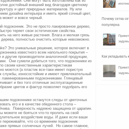
подоконники. Они могут быть изготовлены как из
ипотеке
полне достойный внешний вид благодаря цветному
уктуру и цвет природных материалов. Ну или
ием дизайна интерьера и иметь яркий сочный цвет,
а может и вовсе черный.
Почему сетка се
популярна
й подоконник. Это не просто лакированное дерево,
 быстро теряет свои эстетические свойства.
ить на него живые растения. Влага и мелкая грязь
Привет
 дерева, полностью очистить которые невозможно.
задумы
ke? Это уникальные решение, которое включает в
доконника известного всем напольного покрытия –
 и другие производители аналогичной продукции,
Как укладывать
ми. Они сумели добиться того, что подоконники из
по своим качественным характеристикам
Привет
но моются (а пластик все-таки имеет пористую
задумы
ок службы, износостойкие и имеют привлекательный
с ламинированными подоконниками. Глянцевый
чивает и без того отличные эксплуатационные
образие цветов и фактур позволяет подобрать его
вашем подоконнике останутся следы от цветочных
овать его и в качестве обеденного стола –
йчива. Поверхность надежно защищена от царапин.
ы можете не бояться что-то пролить на свой
 длительное воздействие воды. И даже если ваши
е переживайте, что со временем подоконник
даже прямых солнечных лучей. Но самое главное,