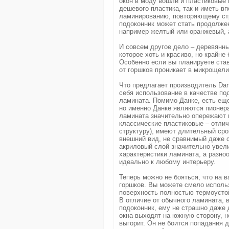
окон в моду вошли и пластиковые 
дешевого пластика, так и иметь в
ламинированию, повторяющему стр
подоконник может стать продолжен
например желтый или оранжевый, 
И совсем другое дело – деревянны
которое хоть и красиво, но крайне
Особенно если вы планируете став
от горшков проникает в микрощели
Что предлагает производитель Dan
себя использование в качестве по
ламината. Помимо Данке, есть еще
но именно Данке являются пионера
ламината значительно опережают 
классические пластиковые – отлич
структуру), имеют длительный ср
внешний вид, не сравнимый даже 
акриловый слой значительно увели
характеристики ламината, а разно
идеально к любому интерьеру.
Теперь можно не бояться, что на 
горшков. Вы можете смело использ
поверхность полностью термоусто
В отличие от обычного ламината, в
подоконник, ему не страшно даже
окна выходят на южную сторону, н
выгорит. Он не боится попадания 