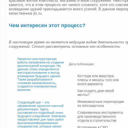
красивые жилые комплексы, магазины и иные сооружения. Некото
кажется, что в этом процессе нет ничего сложного, хотя это совсем
возведении зданий прикладывается много усилий. В данном мероп
качественное jls.ru.
Чем интересен этот процесс?
В настоящее время он является ведущим видом деятельности 
сооружений. Стоит рассмотреть основные его особенности:
Проектно-конструкторская
работа направлена на создание
Дата публикации:
архитектурной концепции. На
данном этапе определяются
месторасположение и метод
Коттедж или квартира:
возведения будущего здания.
Также разрабатывается
плюсы и минусы того или
стилевая направленность,
иного варианта
создаются планировочные
решения.
Как создать дом своей
мечты?
Межкомнатные перегородки
Следующий шаг – это
из гипсокартона
оформление проектно-сметной
документации. Здесь
Современные инструменты
составляется подробный эскиз
будущего сооружения. Компании
для производственного
предоставляют для таких работ
отдела в строительстве
высококвалифицированных
специалистов, которые имеют
Вступление в СРО