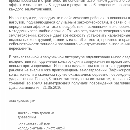
проектировании и строительстве основным источником данных о с
эффекте являются наблюдения и результаты обследования повре
каждого землетрясения.
На конструкции, возводимые в сейсмических районах, в основном 
нагрузки, подчиняющиеся случайным закономерностям, в связи с 
определения эффекта такого воздействия численными и эксперим
методами чрезвычайно сложна. Так что результат инженерного ана
землетрясений, который даёт возможность установить характерны
подземных конструкций, выявить их слабые места, произвести сра
сейсмостойкости тоннелей различного конструктивного выполнения
переоценить.
В отечественной и зарубежной литературе опубликовано много све
воздействия на подземные конструкции и сооружения во время зем
весьма противоречивых. Известны случаи, при которых находящие
рабочие не знали о уже произошедшем землетрясении. Зафиксиров
когда тоннели в скальном грунте оказывались серьёзно повреждены
удара стихии. По зарубежным литературным источникам, только в 
тоннелей во время землетрясения получали повреждения различно
Дата размещения: 21.05.2016
Дата публикации:
Достоинства домов из
древесины
Горячекатаный или
холоднокатаный лист: какой