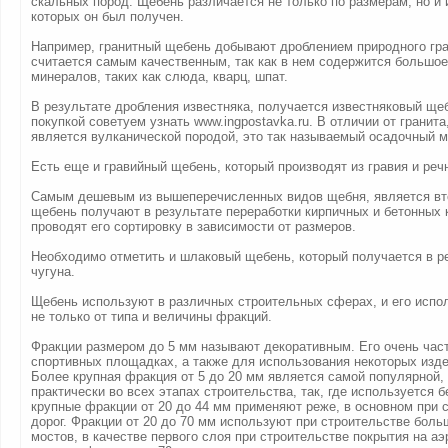
скальных пород. Щебень различается не только по размерам, но и 
которых он был получен.
Например, гранитный щебень добывают дроблением природного гран
считается самым качественным, так как в нем содержится большое
минералов, таких как слюда, кварц, шпат.
В результате дробления известняка, получается известняковый щеб
покупкой советуем узнать www.ingpostavka.ru. В отличии от гранита
является вулканической породой, это так называемый осадочный м
Есть еще и гравийный щебень, который производят из гравия и речн
Самым дешевым из вышеперечисленных видов щебня, является вт
щебень получают в результате переработки кирпичных и бетонных 
проводят его сортировку в зависимости от размеров.
Необходимо отметить и шлаковый щебень, который получается в р
чугуна.
Щебень используют в различных строительных сферах, и его испо
не только от типа и величины фракций.
Фракции размером до 5 мм называют декоративным. Его очень час
спортивных площадках, а также для использования некоторых изде
Более крупная фракция от 5 до 20 мм является самой популярной, 
практически во всех этапах строительства, так, где используется 
крупные фракции от 20 до 44 мм применяют реже, в основном при 
дорог. Фракции от 20 до 70 мм используют при строительстве боль
мостов, в качестве первого слоя при строительстве покрытия на а