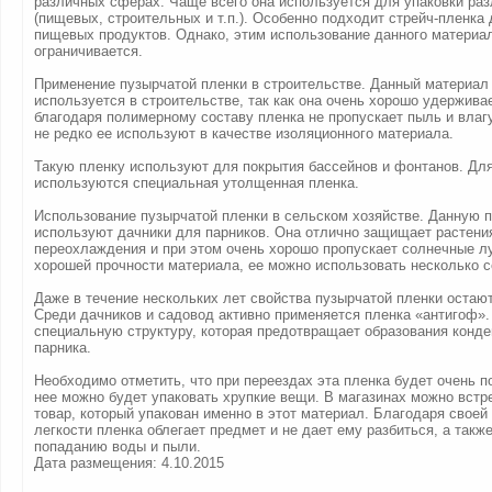
различных сферах. Чаще всего она используется для упаковки ра
(пищевых, строительных и т.п.). Особенно подходит стрейч-пленка 
пищевых продуктов. Однако, этим использование данного материа
ограничивается.
Применение пузырчатой пленки в строительстве. Данный материал
используется в строительстве, так как она очень хорошо удержива
благодаря полимерному составу пленка не пропускает пыль и влаг
не редко ее используют в качестве изоляционного материала.
Такую пленку используют для покрытия бассейнов и фонтанов. Для
используются специальная утолщенная пленка.
Использование пузырчатой пленки в сельском хозяйстве. Данную п
используют дачники для парников. Она отлично защищает растени
переохлаждения и при этом очень хорошо пропускает солнечные лу
хорошей прочности материала, ее можно использовать несколько с
Даже в течение нескольких лет свойства пузырчатой пленки остаю
Среди дачников и садовод активно применяется пленка «антигоф».
специальную структуру, которая предотвращает образования конде
парника.
Необходимо отметить, что при переездах эта пленка будет очень по
нее можно будет упаковать хрупкие вещи. В магазинах можно встр
товар, который упакован именно в этот материал. Благодаря своей
легкости пленка облегает предмет и не дает ему разбиться, а так
попаданию воды и пыли.
Дата размещения: 4.10.2015